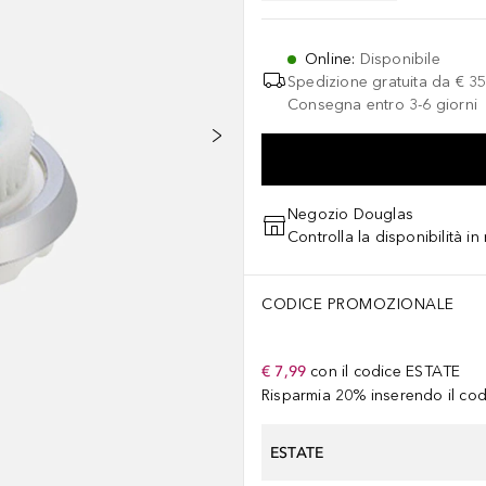
Online
:
Disponibile
Spedizione gratuita da
€ 35
Consegna entro 3-6 giorni
Negozio Douglas
Controlla la disponibilità i
CODICE PROMOZIONALE
€ 7,99
con il codice
ESTATE
Risparmia 20% inserendo il codi
ESTATE