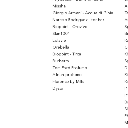
Missha
A
Giorgio Armani - Acqua di Gioia
T
Narciso Rodriguez - for her
Ar
Biopoint - Orovivo
S
Skin1004
B
Lolavie
R
Orebella
C
Biopoint - Tinta
K
Burberry
S
Tom Ford Profumo
D
Afnan profumo
R
Florence by Mills
R
Dyson
P
P
B
S
P
M