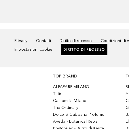
Privacy
Contatti
Diritto di recesso
Condizioni di 
Impostazioni cookie
DIRITTO DI RECESSO
TOP BRAND
T
ALFAPARF MILANO
B
Tirtir
A
Camomilla Milano
C
The Ordinary
G
Dolce & Gabbana Profumo
B
Aveda - Botanical Repair
El
Phytorelax - Burro di Karitè
B