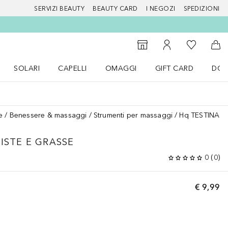
SERVIZI BEAUTY
BEAUTY CARD
I NEGOZI
SPEDIZIONI
Alla Mia Li
Storefinder
Al Mio Account
Al 
SOLARI
CAPELLI
OMAGGI
GIFT CARD
DOU
nu Make up
Apri il menu SOLARI
Apri il menu Capelli
Apri il menu OMAGGI
e
Benessere & massaggi
Strumenti per massaggi
Hq TESTINA P
MISTE E GRASSE
0
(
0
)
€ 9,99