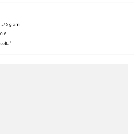
3/6 giorni
00 €
celta¹