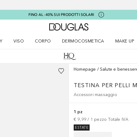
FINO AL -40% SUI PRODOTTI SOLARI
A Douglas Home
Y
VISO
CORPO
DERMOCOSMETICA
MAKE UP
menu K-BEAUTY
Apri il menu Viso
Apri il menu Corpo
Apri il menu DERMOCOSMETICA
Apri il me
Homepage
Salute e benesser
TESTINA PER PELLI 
Accessori massaggio
1 pz
€ 9,99
 / 
1
pezzo
Totale IVA
ESTATE