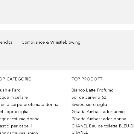
vendita
Compliance & Whistleblowing
OP CATEGORIE
TOP PRODOTTI
lush e Fard
Bianco Latte Profumo
cqua micellare
Sol de Janeiro 62
rema corpo profumata donna
Sweed siero ciglia
el sopracciglia
Gisada Ambassador uomo
agnoschiuma donna
Gisada Ambassador donna
astici per capelli
CHANEL Eau de toilette BLEU D
CHANEL
agnoschiuma uomo