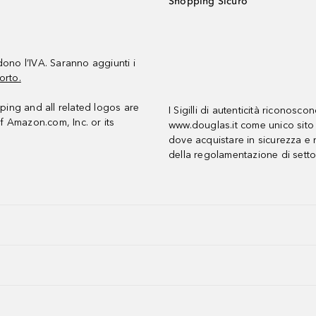
Shopping Sicuro
udono l’IVA. Saranno aggiunti i
orto.
ing and all related logos are
I Sigilli di autenticità riconosco
f Amazon.com, Inc. or its
www.douglas.it come unico sito 
dove acquistare in sicurezza e n
della regolamentazione di setto