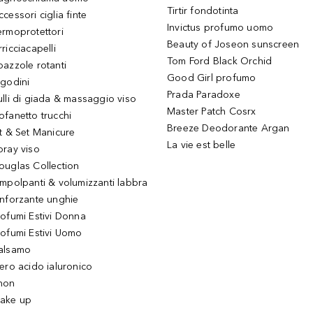
Tirtir fondotinta
ccessori ciglia finte
Invictus profumo uomo
ermoprotettori
Beauty of Joseon sunscreen
ricciacapelli
Tom Ford Black Orchid
pazzole rotanti
Good Girl profumo
igodini
Prada Paradoxe
ulli di giada & massaggio viso
Master Patch Cosrx
ofanetto trucchi
Breeze Deodorante Argan
it & Set Manicure
La vie est belle
pray viso
ouglas Collection
impolpanti & volumizzanti labbra
inforzante unghie
rofumi Estivi Donna
rofumi Estivi Uomo
alsamo
iero acido ialuronico
hon
ake up