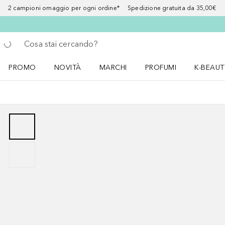
2 campioni omaggio per ogni ordine* Spedizione gratuita da 35,00€
Torna indietro
Esegui ricerca
PROMO
NOVITÀ
MARCHI
PROFUMI
K-BEAUT
Apri il menu PROMO
Apri il menu NOVITÀ
Apri il menu MARCHI
Apri il menu Profumi
Apri il 