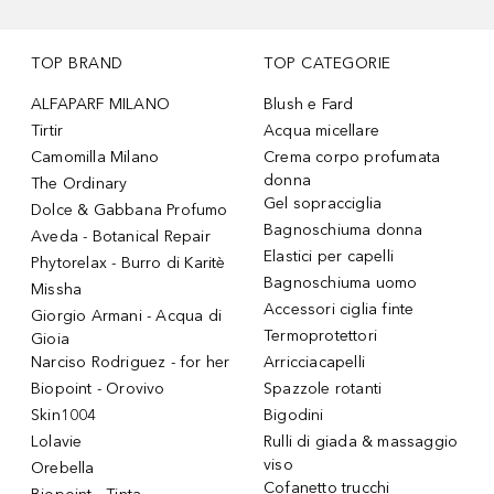
TOP BRAND
TOP CATEGORIE
ALFAPARF MILANO
Blush e Fard
Tirtir
Acqua micellare
Camomilla Milano
Crema corpo profumata
donna
The Ordinary
Gel sopracciglia
Dolce & Gabbana Profumo
Bagnoschiuma donna
Aveda - Botanical Repair
Elastici per capelli
Phytorelax - Burro di Karitè
Bagnoschiuma uomo
Missha
Accessori ciglia finte
Giorgio Armani - Acqua di
Termoprotettori
Gioia
Narciso Rodriguez - for her
Arricciacapelli
Biopoint - Orovivo
Spazzole rotanti
Skin1004
Bigodini
Lolavie
Rulli di giada & massaggio
viso
Orebella
Cofanetto trucchi