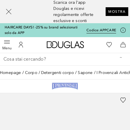
Scarica ora l'app
[navigation.slideout.screenreader]
Douglas e ricevi
MOSTRA
regolarmente offerte
esclusive e sconti
HAIRCARE DAYS! -25% su brand selezionati
Codice:
APPCARE
solo da APP
A Douglas Home
Alla Mia Li
Apri menu
Al Mio Account
Al 
Menu
Torna indietro
Esegui ricerca
Homepage
Corpo
Detergenti corpo
Sapone
I Provenzali Anti