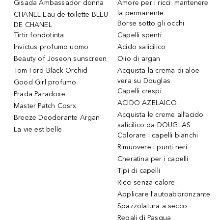
Gisada Ambassador donna
Amore per i ricci: mantenere
la permanente
CHANEL Eau de toilette BLEU
Borse sotto gli occhi
DE CHANEL
Tirtir fondotinta
Capelli spenti
Invictus profumo uomo
Acido salicilico
Beauty of Joseon sunscreen
Olio di argan
Tom Ford Black Orchid
Acquista la crema di aloe
vera su Douglas
Good Girl profumo
Capelli crespi
Prada Paradoxe
ACIDO AZELAICO
Master Patch Cosrx
Acquista le creme all’acido
Breeze Deodorante Argan
salicilico da DOUGLAS
La vie est belle
Colorare i capelli bianchi
Rimuovere i punti neri
Cheratina per i capelli
Tipi di capelli
Ricci senza calore
Applicare l'autoabbronzante
Spazzolatura a secco
Regali di Pasqua