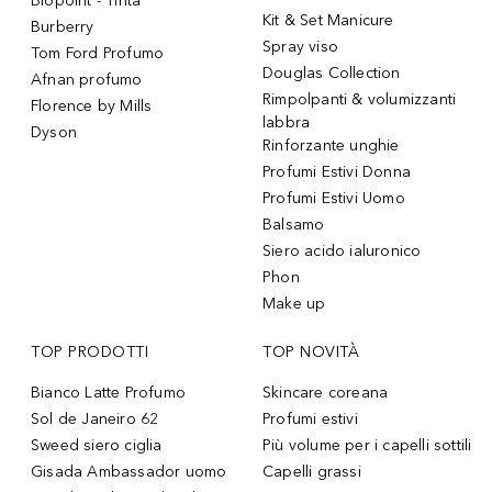
Biopoint - Tinta
Kit & Set Manicure
Burberry
Spray viso
Tom Ford Profumo
Douglas Collection
Afnan profumo
Rimpolpanti & volumizzanti
Florence by Mills
labbra
Dyson
Rinforzante unghie
Profumi Estivi Donna
Profumi Estivi Uomo
Balsamo
Siero acido ialuronico
Phon
Make up
TOP PRODOTTI
TOP NOVITÀ
Bianco Latte Profumo
Skincare coreana
Sol de Janeiro 62
Profumi estivi
Sweed siero ciglia
Più volume per i capelli sottili
Gisada Ambassador uomo
Capelli grassi