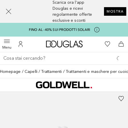
Scarica ora l'app
[navigation.slideout.screenreader]
Douglas e ricevi
MOSTRA
regolarmente offerte
esclusive e sconti
FINO AL -40% SUI PRODOTTI SOLARI
A Douglas Home
Alla Mia Li
Apri menu
Al Mio Account
Al 
Menu
Torna indietro
Esegui ricerca
Homepage
Capelli
Trattamenti
Trattamenti e maschere per cuoio