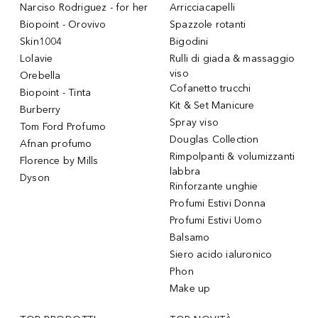
Narciso Rodriguez - for her
Arricciacapelli
Biopoint - Orovivo
Spazzole rotanti
Skin1004
Bigodini
Lolavie
Rulli di giada & massaggio
viso
Orebella
Cofanetto trucchi
Biopoint - Tinta
Kit & Set Manicure
Burberry
Spray viso
Tom Ford Profumo
Douglas Collection
Afnan profumo
Rimpolpanti & volumizzanti
Florence by Mills
labbra
Dyson
Rinforzante unghie
Profumi Estivi Donna
Profumi Estivi Uomo
Balsamo
Siero acido ialuronico
Phon
Make up