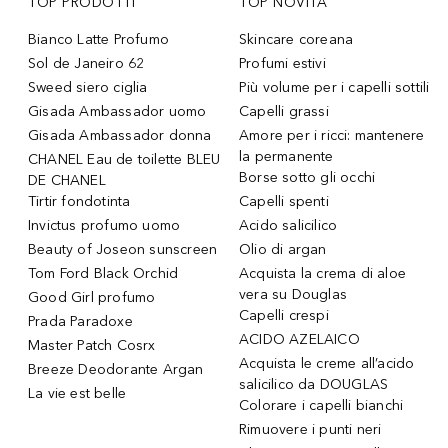
TOP PRODOTTI
TOP NOVITÀ
Bianco Latte Profumo
Skincare coreana
Sol de Janeiro 62
Profumi estivi
Sweed siero ciglia
Più volume per i capelli sottili
Gisada Ambassador uomo
Capelli grassi
Gisada Ambassador donna
Amore per i ricci: mantenere
la permanente
CHANEL Eau de toilette BLEU
Borse sotto gli occhi
DE CHANEL
Tirtir fondotinta
Capelli spenti
Invictus profumo uomo
Acido salicilico
Beauty of Joseon sunscreen
Olio di argan
Tom Ford Black Orchid
Acquista la crema di aloe
vera su Douglas
Good Girl profumo
Capelli crespi
Prada Paradoxe
ACIDO AZELAICO
Master Patch Cosrx
Acquista le creme all’acido
Breeze Deodorante Argan
salicilico da DOUGLAS
La vie est belle
Colorare i capelli bianchi
Rimuovere i punti neri