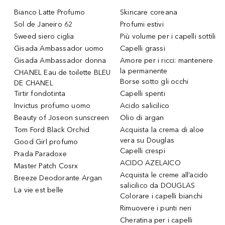
Bianco Latte Profumo
Skincare coreana
Sol de Janeiro 62
Profumi estivi
Sweed siero ciglia
Più volume per i capelli sottili
Gisada Ambassador uomo
Capelli grassi
Gisada Ambassador donna
Amore per i ricci: mantenere
la permanente
CHANEL Eau de toilette BLEU
Borse sotto gli occhi
DE CHANEL
Tirtir fondotinta
Capelli spenti
Invictus profumo uomo
Acido salicilico
Beauty of Joseon sunscreen
Olio di argan
Tom Ford Black Orchid
Acquista la crema di aloe
vera su Douglas
Good Girl profumo
Capelli crespi
Prada Paradoxe
ACIDO AZELAICO
Master Patch Cosrx
Acquista le creme all’acido
Breeze Deodorante Argan
salicilico da DOUGLAS
La vie est belle
Colorare i capelli bianchi
Rimuovere i punti neri
Cheratina per i capelli