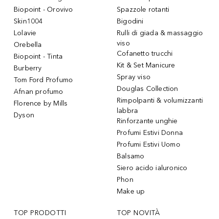
Biopoint - Orovivo
Spazzole rotanti
Skin1004
Bigodini
Lolavie
Rulli di giada & massaggio
viso
Orebella
Cofanetto trucchi
Biopoint - Tinta
Kit & Set Manicure
Burberry
Spray viso
Tom Ford Profumo
Douglas Collection
Afnan profumo
Rimpolpanti & volumizzanti
Florence by Mills
labbra
Dyson
Rinforzante unghie
Profumi Estivi Donna
Profumi Estivi Uomo
Balsamo
Siero acido ialuronico
Phon
Make up
TOP PRODOTTI
TOP NOVITÀ