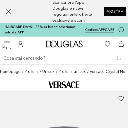
Scarica ora l'app
[navigation.slideout.screenreader]
Douglas e ricevi
MOSTRA
regolarmente offerte
esclusive e sconti
HAIRCARE DAYS! -25% su brand selezionati
Codice:
APPCARE
solo da APP
A Douglas Home
Alla Mia Li
Apri menu
Al Mio Account
Al 
Menu
Torna indietro
Esegui ricerca
Homepage
Profumi
Unisex
Profumi unisex
Versace Crystal Noir