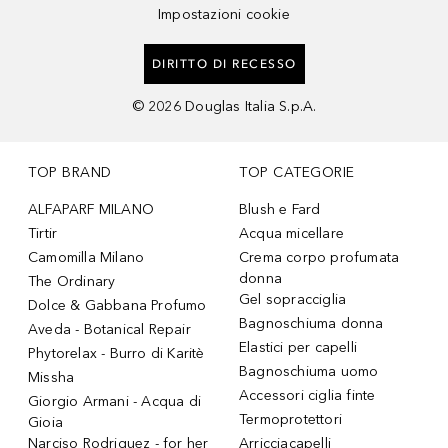
Impostazioni cookie
DIRITTO DI RECESSO
©
2026
Douglas Italia S.p.A.
TOP BRAND
TOP CATEGORIE
ALFAPARF MILANO
Blush e Fard
Tirtir
Acqua micellare
Camomilla Milano
Crema corpo profumata
donna
The Ordinary
Gel sopracciglia
Dolce & Gabbana Profumo
Bagnoschiuma donna
Aveda - Botanical Repair
Elastici per capelli
Phytorelax - Burro di Karitè
Bagnoschiuma uomo
Missha
Accessori ciglia finte
Giorgio Armani - Acqua di
Termoprotettori
Gioia
Narciso Rodriguez - for her
Arricciacapelli