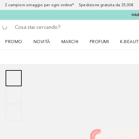
2 campioni omaggio per ogni ordine* Spedizione gratuita da 35,00€
HAI
Torna indietro
Esegui ricerca
PROMO
NOVITÀ
MARCHI
PROFUMI
K-BEAUT
Apri il menu PROMO
Apri il menu NOVITÀ
Apri il menu MARCHI
Apri il menu Profumi
Apri il 