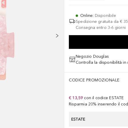
Online
:
Disponibile
Spedizione gratuita da
€ 35
Consegna entro 3-6 giorni
Negozio Douglas
Controlla la disponibilità i
CODICE PROMOZIONALE
€ 13,59
con il codice
ESTATE
Risparmia 20% inserendo il codi
ESTATE