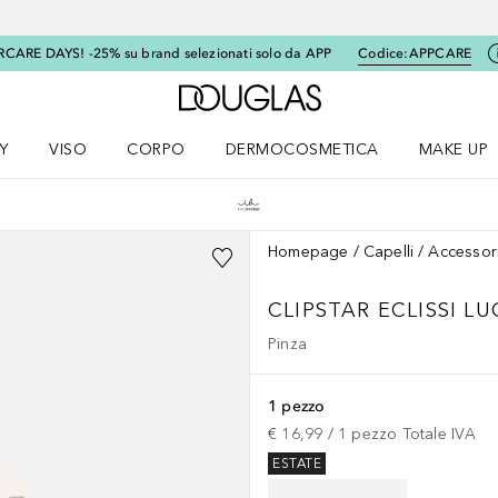
RCARE DAYS! -25% su brand selezionati solo da APP
Codice:
APPCARE
A Douglas Home
Y
VISO
CORPO
DERMOCOSMETICA
MAKE UP
menu K-BEAUTY
Apri il menu Viso
Apri il menu Corpo
Apri il menu DERMOCOSMETICA
Apri il me
Homepage
Capelli
Accessor
CLIPSTAR
ECLISSI LU
Pinza
1 pezzo
€ 16,99
 / 
1
pezzo
Totale IVA
ESTATE