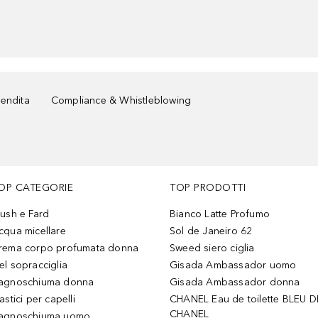
vendita
Compliance & Whistleblowing
OP CATEGORIE
TOP PRODOTTI
lush e Fard
Bianco Latte Profumo
cqua micellare
Sol de Janeiro 62
rema corpo profumata donna
Sweed siero ciglia
el sopracciglia
Gisada Ambassador uomo
agnoschiuma donna
Gisada Ambassador donna
astici per capelli
CHANEL Eau de toilette BLEU D
CHANEL
agnoschiuma uomo