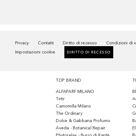
Privacy
Contatti
Diritto di recesso
Condizioni di 
Impostazioni cookie
DIRITTO DI RECESSO
TOP BRAND
T
ALFAPARF MILANO
B
Tirtir
A
Camomilla Milano
C
The Ordinary
G
Dolce & Gabbana Profumo
B
Aveda - Botanical Repair
El
Phytorelax - Burro di Karitè
B