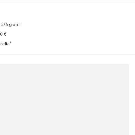
3/6 giorni
00 €
celta¹