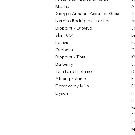
Missha
A
Giorgio Armani - Acqua di Gioia
T
Narciso Rodriguez - for her
Ar
Biopoint - Orovivo
S
Skin1004
B
Lolavie
R
Orebella
C
Biopoint - Tinta
K
Burberry
S
Tom Ford Profumo
D
Afnan profumo
R
Florence by Mills
R
Dyson
P
P
B
S
P
M