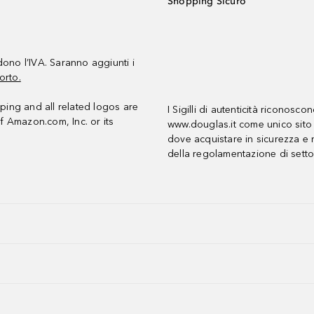
Shopping Sicuro
udono l’IVA. Saranno aggiunti i
orto.
ing and all related logos are
I Sigilli di autenticità riconosco
f Amazon.com, Inc. or its
www.douglas.it come unico sito 
dove acquistare in sicurezza e n
della regolamentazione di setto