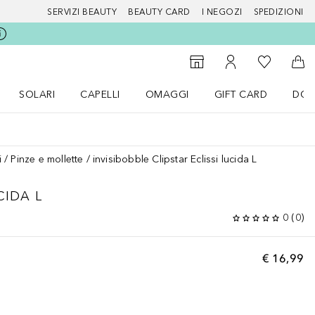
SERVIZI BEAUTY
BEAUTY CARD
I NEGOZI
SPEDIZIONI
Alla Mia Li
Storefinder
Al Mio Account
Al 
SOLARI
CAPELLI
OMAGGI
GIFT CARD
DOU
nu Make up
Apri il menu SOLARI
Apri il menu Capelli
Apri il menu OMAGGI
i
Pinze e mollette
invisibobble Clipstar Eclissi lucida L
CIDA L
0
(
0
)
€ 16,99