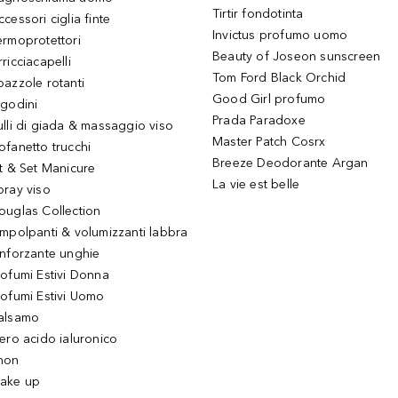
Tirtir fondotinta
ccessori ciglia finte
Invictus profumo uomo
ermoprotettori
Beauty of Joseon sunscreen
ricciacapelli
Tom Ford Black Orchid
pazzole rotanti
Good Girl profumo
igodini
Prada Paradoxe
ulli di giada & massaggio viso
Master Patch Cosrx
ofanetto trucchi
Breeze Deodorante Argan
it & Set Manicure
La vie est belle
pray viso
ouglas Collection
impolpanti & volumizzanti labbra
inforzante unghie
rofumi Estivi Donna
rofumi Estivi Uomo
alsamo
iero acido ialuronico
hon
ake up