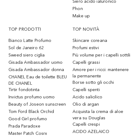
Siero acido ialuronico
Phon
Make up
TOP PRODOTTI
TOP NOVITÀ
Bianco Latte Profumo
Skincare coreana
Sol de Janeiro 62
Profumi estivi
Sweed siero ciglia
Più volume per i capelli sottili
Gisada Ambassador uomo
Capelli grassi
Gisada Ambassador donna
Amore per i ricci: mantenere
la permanente
CHANEL Eau de toilette BLEU
Borse sotto gli occhi
DE CHANEL
Tirtir fondotinta
Capelli spenti
Invictus profumo uomo
Acido salicilico
Beauty of Joseon sunscreen
Olio di argan
Tom Ford Black Orchid
Acquista la crema di aloe
vera su Douglas
Good Girl profumo
Capelli crespi
Prada Paradoxe
ACIDO AZELAICO
Master Patch Cosrx