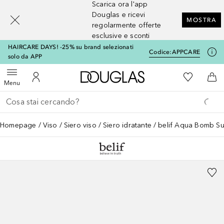
Scarica ora l'app
[navigation.slideout.screenreader]
Douglas e ricevi
MOSTRA
regolarmente offerte
esclusive e sconti
HAIRCARE DAYS! -25% su brand selezionati
Codice:
APPCARE
solo da APP
A Douglas Home
Alla Mia Li
Apri menu
Al Mio Account
Al 
Menu
Torna indietro
Esegui ricerca
Homepage
Viso
Siero viso
Siero idratante
belif Aqua Bomb Su