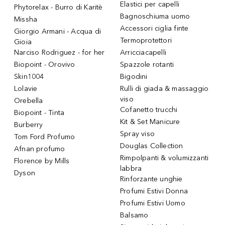
Elastici per capelli
Phytorelax - Burro di Karitè
Bagnoschiuma uomo
Missha
Accessori ciglia finte
Giorgio Armani - Acqua di
Termoprotettori
Gioia
Narciso Rodriguez - for her
Arricciacapelli
Biopoint - Orovivo
Spazzole rotanti
Skin1004
Bigodini
Lolavie
Rulli di giada & massaggio
viso
Orebella
Cofanetto trucchi
Biopoint - Tinta
Kit & Set Manicure
Burberry
Spray viso
Tom Ford Profumo
Douglas Collection
Afnan profumo
Rimpolpanti & volumizzanti
Florence by Mills
labbra
Dyson
Rinforzante unghie
Profumi Estivi Donna
Profumi Estivi Uomo
Balsamo