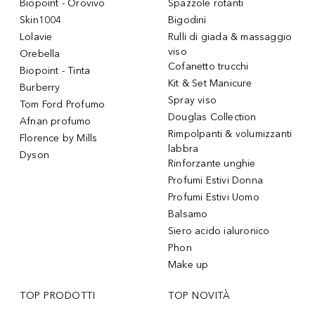
Biopoint - Orovivo
Spazzole rotanti
Skin1004
Bigodini
Lolavie
Rulli di giada & massaggio
viso
Orebella
Cofanetto trucchi
Biopoint - Tinta
Kit & Set Manicure
Burberry
Spray viso
Tom Ford Profumo
Douglas Collection
Afnan profumo
Rimpolpanti & volumizzanti
Florence by Mills
labbra
Dyson
Rinforzante unghie
Profumi Estivi Donna
Profumi Estivi Uomo
Balsamo
Siero acido ialuronico
Phon
Make up
TOP PRODOTTI
TOP NOVITÀ