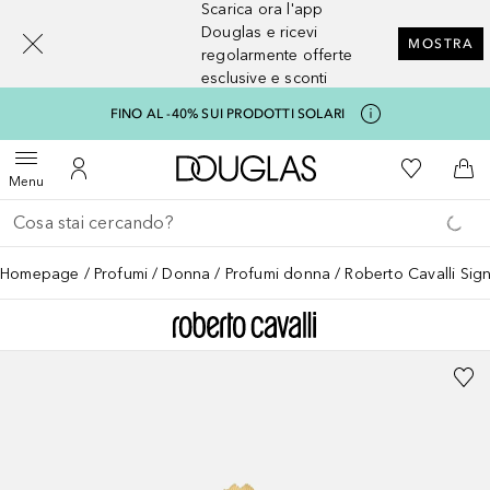
Scarica ora l'app
[navigation.slideout.screenreader]
Douglas e ricevi
MOSTRA
regolarmente offerte
esclusive e sconti
FINO AL -40% SUI PRODOTTI SOLARI
A Douglas Home
Alla Mia Li
Apri menu
Al Mio Account
Al 
Menu
Torna indietro
Esegui ricerca
Homepage
Profumi
Donna
Profumi donna
Roberto Cavalli Sig