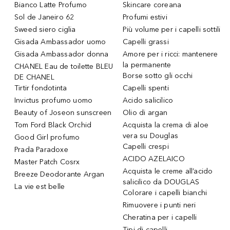
Bianco Latte Profumo
Skincare coreana
Sol de Janeiro 62
Profumi estivi
Sweed siero ciglia
Più volume per i capelli sottili
Gisada Ambassador uomo
Capelli grassi
Gisada Ambassador donna
Amore per i ricci: mantenere
la permanente
CHANEL Eau de toilette BLEU
Borse sotto gli occhi
DE CHANEL
Tirtir fondotinta
Capelli spenti
Invictus profumo uomo
Acido salicilico
Beauty of Joseon sunscreen
Olio di argan
Tom Ford Black Orchid
Acquista la crema di aloe
vera su Douglas
Good Girl profumo
Capelli crespi
Prada Paradoxe
ACIDO AZELAICO
Master Patch Cosrx
Acquista le creme all’acido
Breeze Deodorante Argan
salicilico da DOUGLAS
La vie est belle
Colorare i capelli bianchi
Rimuovere i punti neri
Cheratina per i capelli
Tipi di capelli