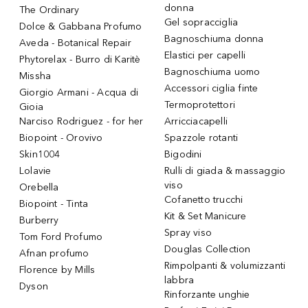
donna
The Ordinary
Gel sopracciglia
Dolce & Gabbana Profumo
Bagnoschiuma donna
Aveda - Botanical Repair
Elastici per capelli
Phytorelax - Burro di Karitè
Bagnoschiuma uomo
Missha
Accessori ciglia finte
Giorgio Armani - Acqua di
Termoprotettori
Gioia
Narciso Rodriguez - for her
Arricciacapelli
Biopoint - Orovivo
Spazzole rotanti
Skin1004
Bigodini
Lolavie
Rulli di giada & massaggio
viso
Orebella
Cofanetto trucchi
Biopoint - Tinta
Kit & Set Manicure
Burberry
Spray viso
Tom Ford Profumo
Douglas Collection
Afnan profumo
Rimpolpanti & volumizzanti
Florence by Mills
labbra
Dyson
Rinforzante unghie