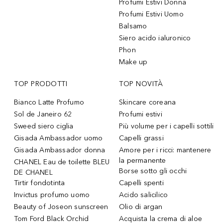
Profumi Estivi Donna
Profumi Estivi Uomo
Balsamo
Siero acido ialuronico
Phon
Make up
TOP PRODOTTI
TOP NOVITÀ
Bianco Latte Profumo
Skincare coreana
Sol de Janeiro 62
Profumi estivi
Sweed siero ciglia
Più volume per i capelli sottili
Gisada Ambassador uomo
Capelli grassi
Gisada Ambassador donna
Amore per i ricci: mantenere
la permanente
CHANEL Eau de toilette BLEU
Borse sotto gli occhi
DE CHANEL
Tirtir fondotinta
Capelli spenti
Invictus profumo uomo
Acido salicilico
Beauty of Joseon sunscreen
Olio di argan
Tom Ford Black Orchid
Acquista la crema di aloe