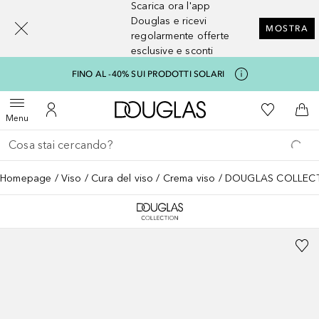
Scarica ora l'app
[navigation.slideout.screenreader]
Douglas e ricevi
MOSTRA
regolarmente offerte
esclusive e sconti
FINO AL -40% SUI PRODOTTI SOLARI
A Douglas Home
Alla Mia Li
Apri menu
Al Mio Account
Al 
Menu
Torna indietro
Esegui ricerca
Homepage
Viso
Cura del viso
Crema viso
DOUGLAS COLLECTIO