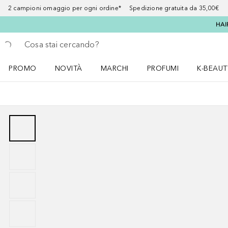
2 campioni omaggio per ogni ordine* Spedizione gratuita da 35,00€
HAI
Torna indietro
Esegui ricerca
PROMO
NOVITÀ
MARCHI
PROFUMI
K-BEAUT
Apri il menu PROMO
Apri il menu NOVITÀ
Apri il menu MARCHI
Apri il menu Profumi
Apri il 