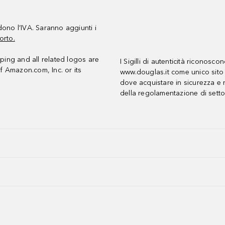
udono l’IVA. Saranno aggiunti i
orto.
ing and all related logos are
I Sigilli di autenticità riconosco
f Amazon.com, Inc. or its
www.douglas.it come unico sito 
dove acquistare in sicurezza e n
della regolamentazione di setto