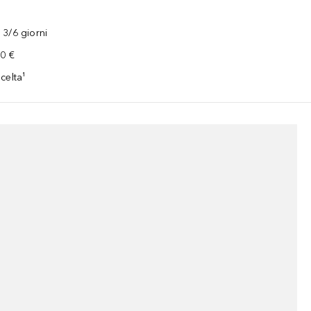
3/6 giorni
00 €
celta¹