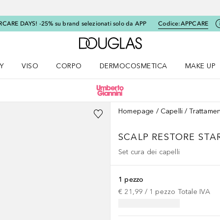
RCARE DAYS! -25% su brand selezionati solo da APP
Codice:
APPCARE
A Douglas Home
Y
VISO
CORPO
DERMOCOSMETICA
MAKE UP
menu K-BEAUTY
Apri il menu Viso
Apri il menu Corpo
Apri il menu DERMOCOSMETICA
Apri il me
Homepage
Capelli
Trattamen
SCALP RESTORE STA
Set cura dei capelli
1 pezzo
€ 21,99
 / 
1
pezzo
Totale IVA