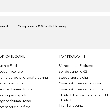
vendita
Compliance & Whistleblowing
OP CATEGORIE
TOP PRODOTTI
lush e Fard
Bianco Latte Profumo
cqua micellare
Sol de Janeiro 62
rema corpo profumata donna
Sweed siero ciglia
el sopracciglia
Gisada Ambassador uomo
agnoschiuma donna
Gisada Ambassador donna
astici per capelli
CHANEL Eau de toilette BLEU D
CHANEL
agnoschiuma uomo
Tirtir fondotinta
ccessori ciglia finte