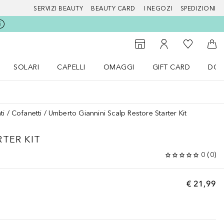
SERVIZI BEAUTY
BEAUTY CARD
I NEGOZI
SPEDIZIONI
Alla Mia Li
Storefinder
Al Mio Account
Al 
SOLARI
CAPELLI
OMAGGI
GIFT CARD
DOU
nu Make up
Apri il menu SOLARI
Apri il menu Capelli
Apri il menu OMAGGI
ti
Cofanetti
Umberto Giannini Scalp Restore Starter Kit
RTER KIT
0
(
0
)
€ 21,99