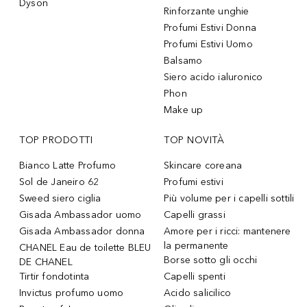
Dyson
Rinforzante unghie
Profumi Estivi Donna
Profumi Estivi Uomo
Balsamo
Siero acido ialuronico
Phon
Make up
TOP PRODOTTI
TOP NOVITÀ
Bianco Latte Profumo
Skincare coreana
Sol de Janeiro 62
Profumi estivi
Sweed siero ciglia
Più volume per i capelli sottili
Gisada Ambassador uomo
Capelli grassi
Gisada Ambassador donna
Amore per i ricci: mantenere
la permanente
CHANEL Eau de toilette BLEU
Borse sotto gli occhi
DE CHANEL
Tirtir fondotinta
Capelli spenti
Invictus profumo uomo
Acido salicilico