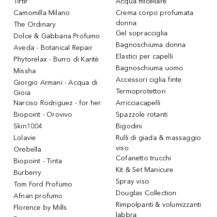
Tirtir
Acqua micellare
Camomilla Milano
Crema corpo profumata
donna
The Ordinary
Gel sopracciglia
Dolce & Gabbana Profumo
Bagnoschiuma donna
Aveda - Botanical Repair
Elastici per capelli
Phytorelax - Burro di Karitè
Bagnoschiuma uomo
Missha
Accessori ciglia finte
Giorgio Armani - Acqua di
Termoprotettori
Gioia
Narciso Rodriguez - for her
Arricciacapelli
Biopoint - Orovivo
Spazzole rotanti
Skin1004
Bigodini
Lolavie
Rulli di giada & massaggio
viso
Orebella
Cofanetto trucchi
Biopoint - Tinta
Kit & Set Manicure
Burberry
Spray viso
Tom Ford Profumo
Douglas Collection
Afnan profumo
Rimpolpanti & volumizzanti
Florence by Mills
labbra