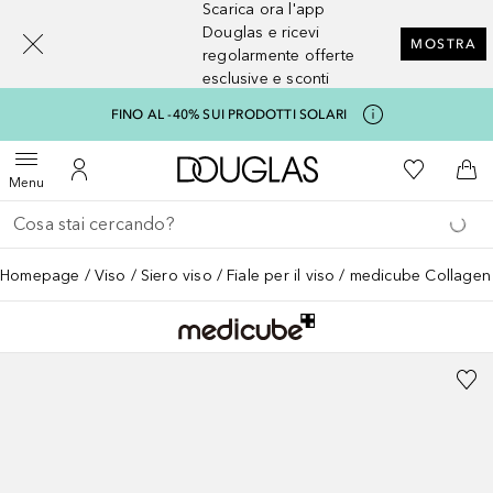
Scarica ora l'app
[navigation.slideout.screenreader]
Douglas e ricevi
MOSTRA
regolarmente offerte
esclusive e sconti
FINO AL -40% SUI PRODOTTI SOLARI
A Douglas Home
Alla Mia Li
Apri menu
Al Mio Account
Al 
Menu
Torna indietro
Esegui ricerca
Homepage
Viso
Siero viso
Fiale per il viso
medicube Collagen