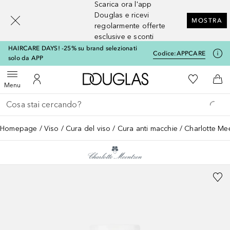
Scarica ora l'app
[navigation.slideout.screenreader]
Douglas e ricevi
MOSTRA
regolarmente offerte
esclusive e sconti
HAIRCARE DAYS! -25% su brand selezionati
Codice:
APPCARE
solo da APP
A Douglas Home
Alla Mia Li
Apri menu
Al Mio Account
Al 
Menu
Torna indietro
Esegui ricerca
Homepage
Viso
Cura del viso
Cura anti macchie
Charlotte Me