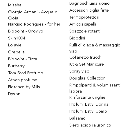
Bagnoschiuma uomo
Missha
Accessori ciglia finte
Giorgio Armani - Acqua di
Termoprotettori
Gioia
Narciso Rodriguez - for her
Arricciacapelli
Biopoint - Orovivo
Spazzole rotanti
Skin1004
Bigodini
Lolavie
Rulli di giada & massaggio
viso
Orebella
Cofanetto trucchi
Biopoint - Tinta
Kit & Set Manicure
Burberry
Spray viso
Tom Ford Profumo
Douglas Collection
Afnan profumo
Rimpolpanti & volumizzanti
Florence by Mills
labbra
Dyson
Rinforzante unghie
Profumi Estivi Donna
Profumi Estivi Uomo
Balsamo
Siero acido ialuronico