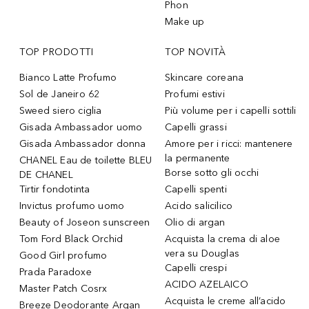
Phon
Make up
TOP PRODOTTI
TOP NOVITÀ
Bianco Latte Profumo
Skincare coreana
Sol de Janeiro 62
Profumi estivi
Sweed siero ciglia
Più volume per i capelli sottili
Gisada Ambassador uomo
Capelli grassi
Gisada Ambassador donna
Amore per i ricci: mantenere
la permanente
CHANEL Eau de toilette BLEU
Borse sotto gli occhi
DE CHANEL
Tirtir fondotinta
Capelli spenti
Invictus profumo uomo
Acido salicilico
Beauty of Joseon sunscreen
Olio di argan
Tom Ford Black Orchid
Acquista la crema di aloe
vera su Douglas
Good Girl profumo
Capelli crespi
Prada Paradoxe
ACIDO AZELAICO
Master Patch Cosrx
Acquista le creme all’acido
Breeze Deodorante Argan