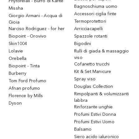
Phytorelax - Burro di Karitè
Bagnoschiuma uomo
Missha
Accessori ciglia finte
Giorgio Armani - Acqua di
Termoprotettori
Gioia
Narciso Rodriguez - for her
Arricciacapelli
Biopoint - Orovivo
Spazzole rotanti
Skin1004
Bigodini
Lolavie
Rulli di giada & massaggio
viso
Orebella
Cofanetto trucchi
Biopoint - Tinta
Kit & Set Manicure
Burberry
Spray viso
Tom Ford Profumo
Douglas Collection
Afnan profumo
Rimpolpanti & volumizzanti
Florence by Mills
labbra
Dyson
Rinforzante unghie
Profumi Estivi Donna
Profumi Estivi Uomo
Balsamo
Siero acido ialuronico