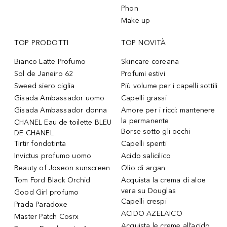
Phon
Make up
TOP PRODOTTI
TOP NOVITÀ
Bianco Latte Profumo
Skincare coreana
Sol de Janeiro 62
Profumi estivi
Sweed siero ciglia
Più volume per i capelli sottili
Gisada Ambassador uomo
Capelli grassi
Gisada Ambassador donna
Amore per i ricci: mantenere
la permanente
CHANEL Eau de toilette BLEU
Borse sotto gli occhi
DE CHANEL
Tirtir fondotinta
Capelli spenti
Invictus profumo uomo
Acido salicilico
Beauty of Joseon sunscreen
Olio di argan
Tom Ford Black Orchid
Acquista la crema di aloe
vera su Douglas
Good Girl profumo
Capelli crespi
Prada Paradoxe
ACIDO AZELAICO
Master Patch Cosrx
Acquista le creme all’acido