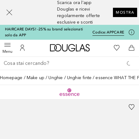
Scarica ora l'app
[navigation.slideout.screenreader]
Douglas e ricevi
MOSTRA
regolarmente offerte
esclusive e sconti
HAIRCARE DAYS! -25% su brand selezionati
Codice:
APPCARE
solo da APP
A Douglas Home
Alla Mia Li
Apri menu
Al Mio Account
Al 
Menu
Torna indietro
Esegui ricerca
Homepage
Make up
Unghie
Unghie finte
essence WHAT THE FA