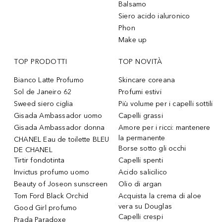
Balsamo
Siero acido ialuronico
Phon
Make up
TOP PRODOTTI
TOP NOVITÀ
Bianco Latte Profumo
Skincare coreana
Sol de Janeiro 62
Profumi estivi
Sweed siero ciglia
Più volume per i capelli sottili
Gisada Ambassador uomo
Capelli grassi
Gisada Ambassador donna
Amore per i ricci: mantenere
la permanente
CHANEL Eau de toilette BLEU
Borse sotto gli occhi
DE CHANEL
Tirtir fondotinta
Capelli spenti
Invictus profumo uomo
Acido salicilico
Beauty of Joseon sunscreen
Olio di argan
Tom Ford Black Orchid
Acquista la crema di aloe
vera su Douglas
Good Girl profumo
Capelli crespi
Prada Paradoxe