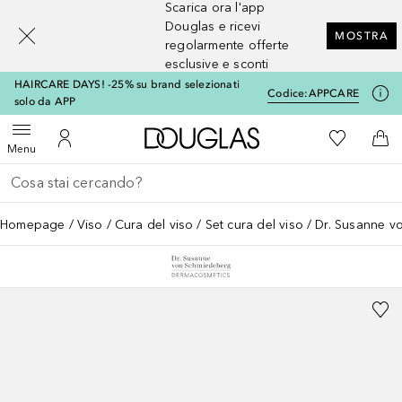
Scarica ora l'app
[navigation.slideout.screenreader]
Douglas e ricevi
MOSTRA
regolarmente offerte
esclusive e sconti
HAIRCARE DAYS! -25% su brand selezionati
Codice:
APPCARE
solo da APP
A Douglas Home
Alla Mia Li
Apri menu
Al Mio Account
Al 
Menu
Torna indietro
Esegui ricerca
Homepage
Viso
Cura del viso
Set cura del viso
Dr. Susanne v