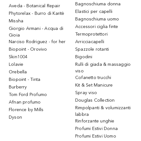
Bagnoschiuma donna
Aveda - Botanical Repair
Elastici per capelli
Phytorelax - Burro di Karitè
Bagnoschiuma uomo
Missha
Accessori ciglia finte
Giorgio Armani - Acqua di
Termoprotettori
Gioia
Narciso Rodriguez - for her
Arricciacapelli
Biopoint - Orovivo
Spazzole rotanti
Skin1004
Bigodini
Lolavie
Rulli di giada & massaggio
viso
Orebella
Cofanetto trucchi
Biopoint - Tinta
Kit & Set Manicure
Burberry
Spray viso
Tom Ford Profumo
Douglas Collection
Afnan profumo
Rimpolpanti & volumizzanti
Florence by Mills
labbra
Dyson
Rinforzante unghie
Profumi Estivi Donna
Profumi Estivi Uomo