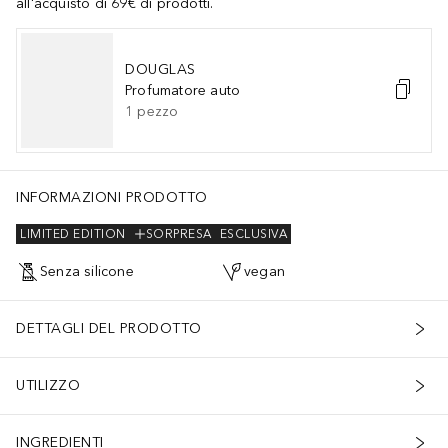
all'acquisto di 69€ di prodotti.
DOUGLAS
Profumatore auto
1
pezzo
, hydrogenated lecithin, citric acid, pantolactone, phenoxyethanol, l
INFORMAZIONI PRODOTTO
LIMITED EDITION
SORPRESA
ESCLUSIVA
Senza silicone
vegan
DETTAGLI DEL PRODOTTO
UTILIZZO
INGREDIENTI