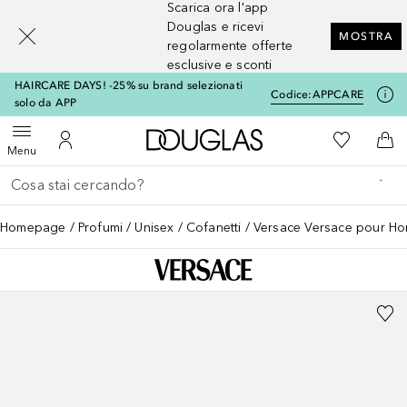
Scarica ora l'app
[navigation.slideout.screenreader]
Douglas e ricevi
MOSTRA
regolarmente offerte
esclusive e sconti
HAIRCARE DAYS! -25% su brand selezionati
Codice:
APPCARE
solo da APP
A Douglas Home
Alla Mia Li
Apri menu
Al Mio Account
Al 
Menu
Torna indietro
Esegui ricerca
Homepage
Profumi
Unisex
Cofanetti
Versace Versace pour H