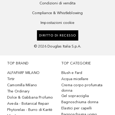
Condizioni di vendita
Compliance & Whistleblowing
Impostazioni cookie
DIRITTO DI RECESSO
©
2026
Douglas Italia S.p.A.
TOP BRAND
TOP CATEGORIE
ALFAPARF MILANO
Blush e Fard
Tirtir
Acqua micellare
Camomilla Milano
Crema corpo profumata
donna
The Ordinary
Gel sopracciglia
Dolce & Gabbana Profumo
Bagnoschiuma donna
Aveda - Botanical Repair
Elastici per capelli
Phytorelax - Burro di Karitè
Bagnoschiuma uomo