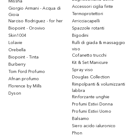
Missha
Accessori ciglia finte
Giorgio Armani - Acqua di
Termoprotettori
Gioia
Narciso Rodriguez - for her
Arricciacapelli
Biopoint - Orovivo
Spazzole rotanti
Skin1004
Bigodini
Lolavie
Rulli di giada & massaggio
viso
Orebella
Cofanetto trucchi
Biopoint - Tinta
Kit & Set Manicure
Burberry
Spray viso
Tom Ford Profumo
Douglas Collection
Afnan profumo
Rimpolpanti & volumizzanti
Florence by Mills
labbra
Dyson
Rinforzante unghie
Profumi Estivi Donna
Profumi Estivi Uomo
Balsamo
Siero acido ialuronico
Phon