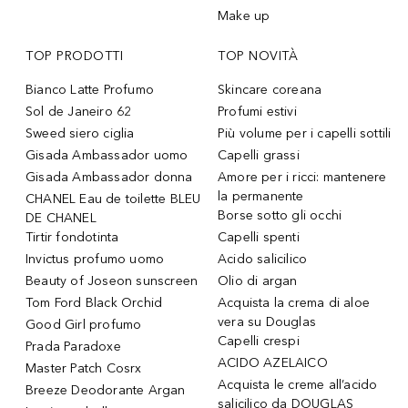
Make up
TOP PRODOTTI
TOP NOVITÀ
Bianco Latte Profumo
Skincare coreana
Sol de Janeiro 62
Profumi estivi
Sweed siero ciglia
Più volume per i capelli sottili
Gisada Ambassador uomo
Capelli grassi
Gisada Ambassador donna
Amore per i ricci: mantenere
la permanente
CHANEL Eau de toilette BLEU
Borse sotto gli occhi
DE CHANEL
Tirtir fondotinta
Capelli spenti
Invictus profumo uomo
Acido salicilico
Beauty of Joseon sunscreen
Olio di argan
Tom Ford Black Orchid
Acquista la crema di aloe
vera su Douglas
Good Girl profumo
Capelli crespi
Prada Paradoxe
ACIDO AZELAICO
Master Patch Cosrx
Acquista le creme all’acido
Breeze Deodorante Argan
salicilico da DOUGLAS