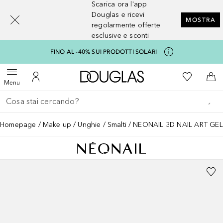
Scarica ora l'app
[navigation.slideout.screenreader]
Douglas e ricevi
MOSTRA
regolarmente offerte
esclusive e sconti
FINO AL -40% SUI PRODOTTI SOLARI
A Douglas Home
Alla Mia Li
Apri menu
Al Mio Account
Al 
Menu
Torna indietro
Esegui ricerca
Homepage
Make up
Unghie
Smalti
NEONAIL 3D NAIL ART GEL 