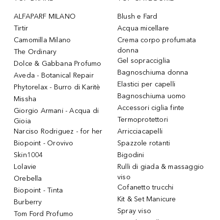
ALFAPARF MILANO
Blush e Fard
Tirtir
Acqua micellare
Camomilla Milano
Crema corpo profumata
donna
The Ordinary
Gel sopracciglia
Dolce & Gabbana Profumo
Bagnoschiuma donna
Aveda - Botanical Repair
Elastici per capelli
Phytorelax - Burro di Karitè
Bagnoschiuma uomo
Missha
Accessori ciglia finte
Giorgio Armani - Acqua di
Termoprotettori
Gioia
Narciso Rodriguez - for her
Arricciacapelli
Biopoint - Orovivo
Spazzole rotanti
Skin1004
Bigodini
Lolavie
Rulli di giada & massaggio
viso
Orebella
Cofanetto trucchi
Biopoint - Tinta
Kit & Set Manicure
Burberry
Spray viso
Tom Ford Profumo