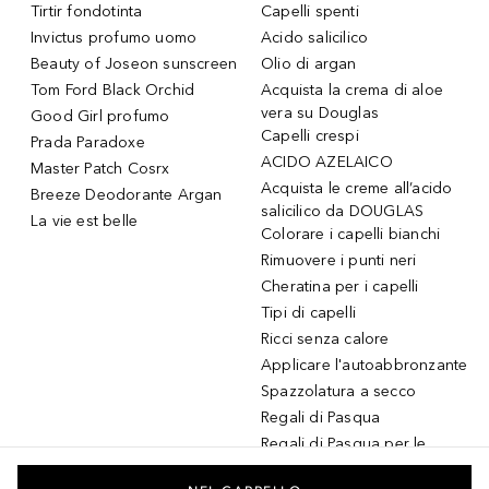
Tirtir fondotinta
Capelli spenti
Invictus profumo uomo
Acido salicilico
Beauty of Joseon sunscreen
Olio di argan
Tom Ford Black Orchid
Acquista la crema di aloe
vera su Douglas
Good Girl profumo
Capelli crespi
Prada Paradoxe
ACIDO AZELAICO
Master Patch Cosrx
Acquista le creme all’acido
Breeze Deodorante Argan
salicilico da DOUGLAS
La vie est belle
Colorare i capelli bianchi
Rimuovere i punti neri
Cheratina per i capelli
Tipi di capelli
Ricci senza calore
Applicare l'autoabbronzante
Spazzolatura a secco
Regali di Pasqua
Regali di Pasqua per le
donne