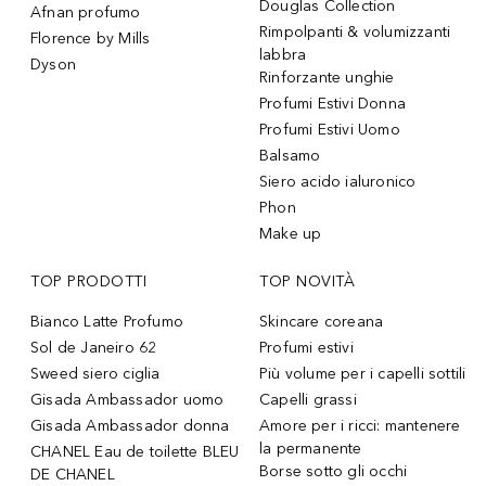
Douglas Collection
Afnan profumo
Rimpolpanti & volumizzanti
Florence by Mills
labbra
Dyson
Rinforzante unghie
Profumi Estivi Donna
Profumi Estivi Uomo
Balsamo
Siero acido ialuronico
Phon
Make up
TOP PRODOTTI
TOP NOVITÀ
Bianco Latte Profumo
Skincare coreana
Sol de Janeiro 62
Profumi estivi
Sweed siero ciglia
Più volume per i capelli sottili
Gisada Ambassador uomo
Capelli grassi
Gisada Ambassador donna
Amore per i ricci: mantenere
la permanente
CHANEL Eau de toilette BLEU
Borse sotto gli occhi
DE CHANEL