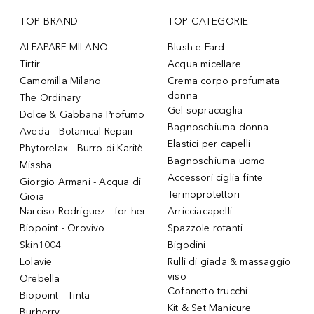
TOP BRAND
TOP CATEGORIE
ALFAPARF MILANO
Blush e Fard
Tirtir
Acqua micellare
Camomilla Milano
Crema corpo profumata
donna
The Ordinary
Gel sopracciglia
Dolce & Gabbana Profumo
Bagnoschiuma donna
Aveda - Botanical Repair
Elastici per capelli
Phytorelax - Burro di Karitè
Bagnoschiuma uomo
Missha
Accessori ciglia finte
Giorgio Armani - Acqua di
Termoprotettori
Gioia
Narciso Rodriguez - for her
Arricciacapelli
Biopoint - Orovivo
Spazzole rotanti
Skin1004
Bigodini
Lolavie
Rulli di giada & massaggio
viso
Orebella
Cofanetto trucchi
Biopoint - Tinta
Kit & Set Manicure
Burberry