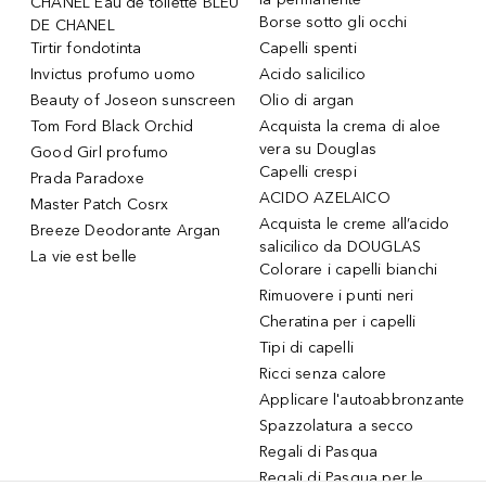
CHANEL Eau de toilette BLEU
Borse sotto gli occhi
DE CHANEL
Tirtir fondotinta
Capelli spenti
Invictus profumo uomo
Acido salicilico
Beauty of Joseon sunscreen
Olio di argan
Tom Ford Black Orchid
Acquista la crema di aloe
vera su Douglas
Good Girl profumo
Capelli crespi
Prada Paradoxe
ACIDO AZELAICO
Master Patch Cosrx
Acquista le creme all’acido
Breeze Deodorante Argan
salicilico da DOUGLAS
La vie est belle
Colorare i capelli bianchi
Rimuovere i punti neri
Cheratina per i capelli
Tipi di capelli
Ricci senza calore
Applicare l'autoabbronzante
Spazzolatura a secco
Regali di Pasqua
Regali di Pasqua per le