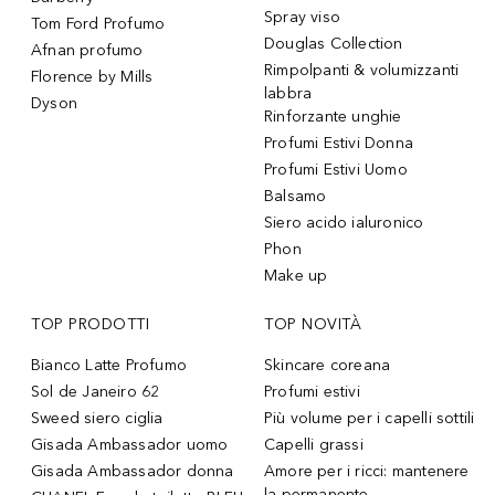
Spray viso
Tom Ford Profumo
Douglas Collection
Afnan profumo
Rimpolpanti & volumizzanti
Florence by Mills
labbra
Dyson
Rinforzante unghie
Profumi Estivi Donna
Profumi Estivi Uomo
Balsamo
Siero acido ialuronico
Phon
Make up
TOP PRODOTTI
TOP NOVITÀ
Bianco Latte Profumo
Skincare coreana
Sol de Janeiro 62
Profumi estivi
Sweed siero ciglia
Più volume per i capelli sottili
Gisada Ambassador uomo
Capelli grassi
Gisada Ambassador donna
Amore per i ricci: mantenere
la permanente