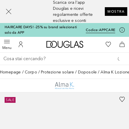
Scarica ora l'app
[navigation.slideout.screenreader]
Douglas e ricevi
MOSTRA
regolarmente offerte
esclusive e sconti
HAIRCARE DAYS! -25% su brand selezionati
Codice:
APPCARE
solo da APP
A Douglas Home
Alla Mia Li
Apri menu
Al Mio Account
Al 
Menu
Torna indietro
Esegui ricerca
Homepage
Corpo
Protezione solare
Doposole
Alma K Lozion
SALE