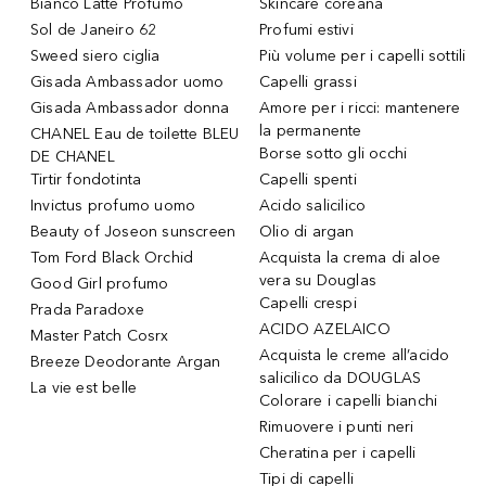
Bianco Latte Profumo
Skincare coreana
Sol de Janeiro 62
Profumi estivi
Sweed siero ciglia
Più volume per i capelli sottili
Gisada Ambassador uomo
Capelli grassi
Gisada Ambassador donna
Amore per i ricci: mantenere
la permanente
CHANEL Eau de toilette BLEU
Borse sotto gli occhi
DE CHANEL
Tirtir fondotinta
Capelli spenti
Invictus profumo uomo
Acido salicilico
Beauty of Joseon sunscreen
Olio di argan
Tom Ford Black Orchid
Acquista la crema di aloe
vera su Douglas
Good Girl profumo
Capelli crespi
Prada Paradoxe
ACIDO AZELAICO
Master Patch Cosrx
Acquista le creme all’acido
Breeze Deodorante Argan
salicilico da DOUGLAS
La vie est belle
Colorare i capelli bianchi
Rimuovere i punti neri
Cheratina per i capelli
Tipi di capelli