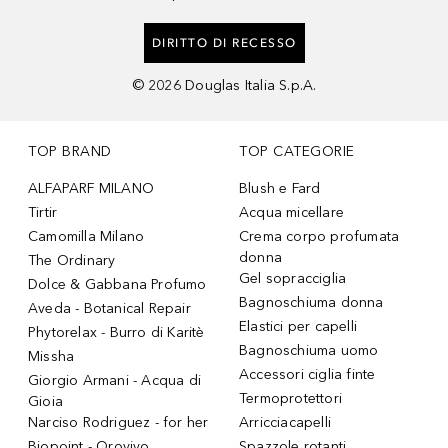
DIRITTO DI RECESSO
©
2026
Douglas Italia S.p.A.
TOP BRAND
TOP CATEGORIE
ALFAPARF MILANO
Blush e Fard
Tirtir
Acqua micellare
Camomilla Milano
Crema corpo profumata
donna
The Ordinary
Gel sopracciglia
Dolce & Gabbana Profumo
Bagnoschiuma donna
Aveda - Botanical Repair
Elastici per capelli
Phytorelax - Burro di Karitè
Bagnoschiuma uomo
Missha
Accessori ciglia finte
Giorgio Armani - Acqua di
Termoprotettori
Gioia
Narciso Rodriguez - for her
Arricciacapelli
Biopoint - Orovivo
Spazzole rotanti