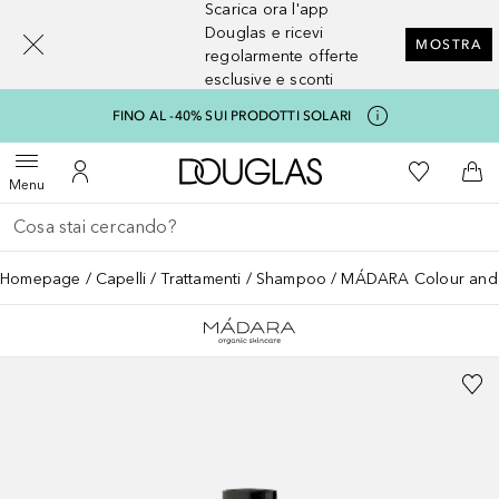
Scarica ora l'app
[navigation.slideout.screenreader]
Douglas e ricevi
MOSTRA
regolarmente offerte
esclusive e sconti
FINO AL -40% SUI PRODOTTI SOLARI
A Douglas Home
Alla Mia Li
Apri menu
Al Mio Account
Al 
Menu
Torna indietro
Esegui ricerca
Homepage
Capelli
Trattamenti
Shampoo
MÁDARA Colour and