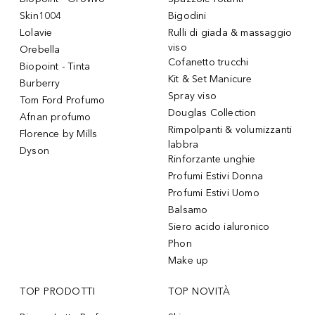
Skin1004
Bigodini
Lolavie
Rulli di giada & massaggio
viso
Orebella
Cofanetto trucchi
Biopoint - Tinta
Kit & Set Manicure
Burberry
Spray viso
Tom Ford Profumo
Douglas Collection
Afnan profumo
Rimpolpanti & volumizzanti
Florence by Mills
labbra
Dyson
Rinforzante unghie
Profumi Estivi Donna
Profumi Estivi Uomo
Balsamo
Siero acido ialuronico
Phon
Make up
TOP PRODOTTI
TOP NOVITÀ