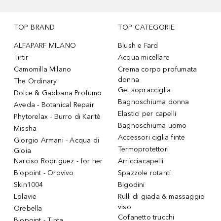
TOP BRAND
TOP CATEGORIE
ALFAPARF MILANO
Blush e Fard
Tirtir
Acqua micellare
Camomilla Milano
Crema corpo profumata
donna
The Ordinary
Gel sopracciglia
Dolce & Gabbana Profumo
Bagnoschiuma donna
Aveda - Botanical Repair
Elastici per capelli
Phytorelax - Burro di Karitè
Bagnoschiuma uomo
Missha
Accessori ciglia finte
Giorgio Armani - Acqua di
Termoprotettori
Gioia
Narciso Rodriguez - for her
Arricciacapelli
Biopoint - Orovivo
Spazzole rotanti
Skin1004
Bigodini
Lolavie
Rulli di giada & massaggio
viso
Orebella
Cofanetto trucchi
Biopoint - Tinta