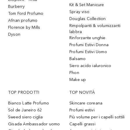
Kit & Set Manicure
Burberry
Spray viso
Tom Ford Profumo
Douglas Collection
Afnan profumo
Rimpolpanti & volumizzanti
Florence by Mills
labbra
Dyson
Rinforzante unghie
Profumi Estivi Donna
Profumi Estivi Uomo
Balsamo
Siero acido ialuronico
Phon
Make up
TOP PRODOTTI
TOP NOVITÀ
Bianco Latte Profumo
Skincare coreana
Sol de Janeiro 62
Profumi estivi
Sweed siero ciglia
Più volume per i capelli sottili
Gisada Ambassador uomo
Capelli grassi