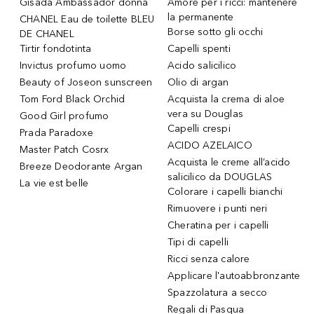
Gisada Ambassador donna
Amore per i ricci: mantenere
la permanente
CHANEL Eau de toilette BLEU
Borse sotto gli occhi
DE CHANEL
Tirtir fondotinta
Capelli spenti
Invictus profumo uomo
Acido salicilico
Beauty of Joseon sunscreen
Olio di argan
Tom Ford Black Orchid
Acquista la crema di aloe
vera su Douglas
Good Girl profumo
Capelli crespi
Prada Paradoxe
ACIDO AZELAICO
Master Patch Cosrx
Acquista le creme all’acido
Breeze Deodorante Argan
salicilico da DOUGLAS
La vie est belle
Colorare i capelli bianchi
Rimuovere i punti neri
Cheratina per i capelli
Tipi di capelli
Ricci senza calore
Applicare l'autoabbronzante
Spazzolatura a secco
Regali di Pasqua