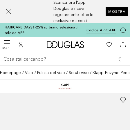
Scarica ora l'app
[navigation.slideout.screenreader]
Douglas e ricevi
MOSTRA
regolarmente offerte
esclusive e sconti
HAIRCARE DAYS! -25% su brand selezionati
Codice:
APPCARE
solo da APP
A Douglas Home
Alla Mia Li
Apri menu
Al Mio Account
Al 
Menu
Torna indietro
Esegui ricerca
Homepage
Viso
Pulizia del viso
Scrub viso
Klapp Enzyme Peel