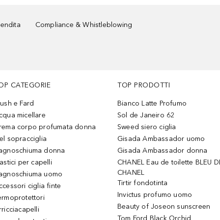
vendita
Compliance & Whistleblowing
OP CATEGORIE
TOP PRODOTTI
lush e Fard
Bianco Latte Profumo
cqua micellare
Sol de Janeiro 62
rema corpo profumata donna
Sweed siero ciglia
el sopracciglia
Gisada Ambassador uomo
agnoschiuma donna
Gisada Ambassador donna
astici per capelli
CHANEL Eau de toilette BLEU D
CHANEL
agnoschiuma uomo
Tirtir fondotinta
ccessori ciglia finte
Invictus profumo uomo
ermoprotettori
Beauty of Joseon sunscreen
ricciacapelli
Tom Ford Black Orchid