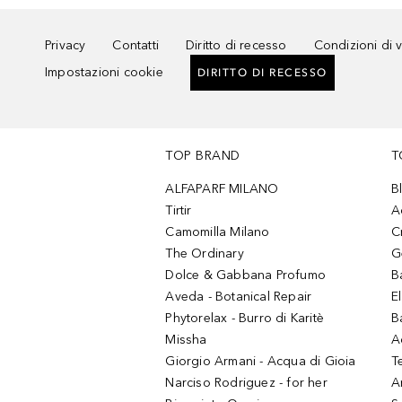
Privacy
Contatti
Diritto di recesso
Condizioni di 
Impostazioni cookie
DIRITTO DI RECESSO
TOP BRAND
T
ALFAPARF MILANO
B
Tirtir
A
Camomilla Milano
C
The Ordinary
G
Dolce & Gabbana Profumo
B
Aveda - Botanical Repair
El
Phytorelax - Burro di Karitè
B
Missha
A
Giorgio Armani - Acqua di Gioia
T
Narciso Rodriguez - for her
Ar