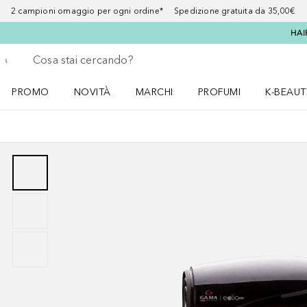
2 campioni omaggio per ogni ordine* Spedizione gratuita da 35,00€
HAI
Torna indietro
Esegui ricerca
PROMO
NOVITÀ
MARCHI
PROFUMI
K-BEAUT
Apri il menu PROMO
Apri il menu NOVITÀ
Apri il menu MARCHI
Apri il menu Profumi
Apri il 