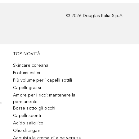
©
2026
Douglas Italia S.p.A.
TOP NOVITÀ
Skincare coreana
Profumi estivi
Più volume per i capelli sottili
Capelli grassi
Amore per i ricci: mantenere la
permanente
E
Borse sotto gli occhi
Capelli spenti
Acido salicilico
Olio di argan
Acquista la crema di aloe vera su