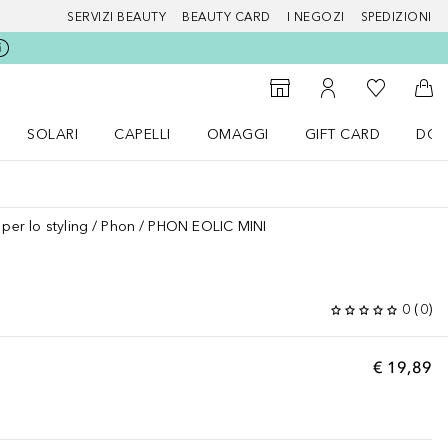
SERVIZI BEAUTY
BEAUTY CARD
I NEGOZI
SPEDIZIONI
Alla Mia Li
Storefinder
Al Mio Account
Al 
SOLARI
CAPELLI
OMAGGI
GIFT CARD
DOU
nu Make up
Apri il menu SOLARI
Apri il menu Capelli
Apri il menu OMAGGI
 per lo styling
Phon
PHON EOLIC MINI
0
(
0
)
€ 19,89