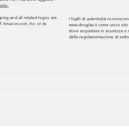
orto.
ing and all related logos are
I Sigilli di autenticità riconosco
f Amazon.com, Inc. or its
www.douglas.it come unico sito 
dove acquistare in sicurezza e n
della regolamentazione di setto