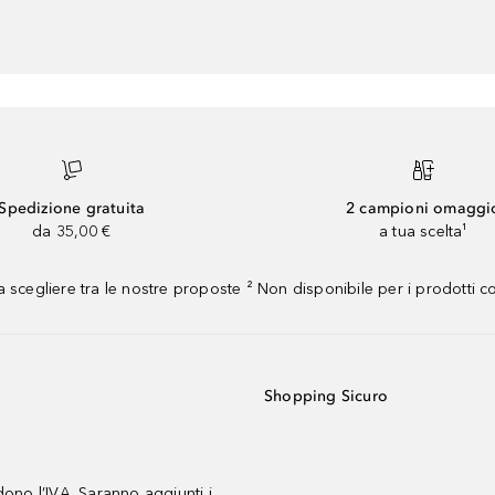
Spedizione gratuita
2 campioni omaggi
da 35,00 €
a tua scelta¹
 scegliere tra le nostre proposte ² Non disponibile per i prodotti 
Shopping Sicuro
udono l’IVA. Saranno aggiunti i