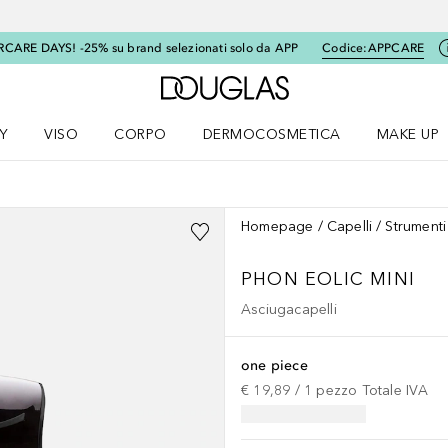
RCARE DAYS! -25% su brand selezionati solo da APP
Codice:
APPCARE
A Douglas Home
Y
VISO
CORPO
DERMOCOSMETICA
MAKE UP
menu K-BEAUTY
Apri il menu Viso
Apri il menu Corpo
Apri il menu DERMOCOSMETICA
Apri il me
Homepage
Capelli
Strumenti
PHON EOLIC MINI
Asciugacapelli
one piece
€ 19,89
 / 
1
pezzo
Totale IVA