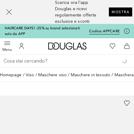
Scarica ora l'app
[navigation.slideout.screenreader]
Douglas e ricevi
MOSTRA
regolarmente offerte
esclusive e sconti
HAIRCARE DAYS! -25% su brand selezionati
Codice:
APPCARE
solo da APP
A Douglas Home
Alla Mia Li
Apri menu
Al Mio Account
Al 
Menu
Torna indietro
Esegui ricerca
Homepage
Viso
Maschere viso
Maschere in tessuto
Maschera 