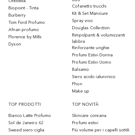
Orebella
Cofanetto trucchi
Biopoint - Tinta
Kit & Set Manicure
Burberry
Spray viso
Tom Ford Profumo
Douglas Collection
Afnan profumo
Rimpolpanti & volumizzanti
Florence by Mills
labbra
Dyson
Rinforzante unghie
Profumi Estivi Donna
Profumi Estivi Uomo
Balsamo
Siero acido ialuronico
Phon
Make up
TOP PRODOTTI
TOP NOVITÀ
Bianco Latte Profumo
Skincare coreana
Sol de Janeiro 62
Profumi estivi
Sweed siero ciglia
Più volume per i capelli sottili