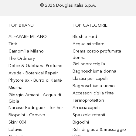
©
2026
Douglas Italia S.p.A.
TOP BRAND
TOP CATEGORIE
ALFAPARF MILANO
Blush e Fard
Tirtir
Acqua micellare
Camomilla Milano
Crema corpo profumata
donna
The Ordinary
Gel sopracciglia
Dolce & Gabbana Profumo
Bagnoschiuma donna
Aveda - Botanical Repair
Elastici per capelli
Phytorelax - Burro di Karitè
Bagnoschiuma uomo
Missha
Accessori ciglia finte
Giorgio Armani - Acqua di
Termoprotettori
Gioia
Narciso Rodriguez - for her
Arricciacapelli
Biopoint - Orovivo
Spazzole rotanti
Skin1004
Bigodini
Lolavie
Rulli di giada & massaggio
viso