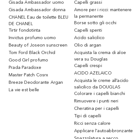
Gisada Ambassador uomo
Capelli grassi
Gisada Ambassador donna
Amore per i ricci: mantenere
la permanente
CHANEL Eau de toilette BLEU
Borse sotto gli occhi
DE CHANEL
Tirtir fondotinta
Capelli spenti
Invictus profumo uomo
Acido salicilico
Beauty of Joseon sunscreen
Olio di argan
Tom Ford Black Orchid
Acquista la crema di aloe
vera su Douglas
Good Girl profumo
Capelli crespi
Prada Paradoxe
ACIDO AZELAICO
Master Patch Cosrx
Acquista le creme all’acido
Breeze Deodorante Argan
salicilico da DOUGLAS
La vie est belle
Colorare i capelli bianchi
Rimuovere i punti neri
Cheratina per i capelli
Tipi di capelli
Ricci senza calore
Applicare l'autoabbronzante
Spazzolatura a secco