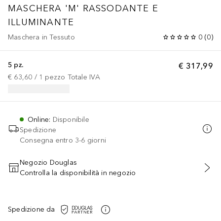
MASCHERA 'M' RASSODANTE E
ILLUMINANTE
Maschera in Tessuto
0
(
0
)
5 pz.
€ 317,99
€ 63,60
 / 
1
pezzo
Totale IVA
Online
:
Disponibile
Spedizione
Consegna entro 3-6 giorni
Negozio Douglas
Controlla la disponibilità in negozio
AGGIUNGI AL CARRELLO
Spedizione da