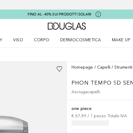
FINO AL -40% SUI PRODOTTI SOLARI
A Douglas Home
Y
VISO
CORPO
DERMOCOSMETICA
MAKE UP
menu K-BEAUTY
Apri il menu Viso
Apri il menu Corpo
Apri il menu DERMOCOSMETICA
Apri il me
Homepage
Capelli
Strumenti
PHON TEMPO 5D SEN
Asciugacapelli
one piece
€ 67,89
 / 
1
pezzo
Totale IVA