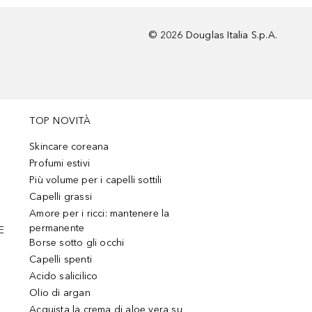
©
2026
Douglas Italia S.p.A.
TOP NOVITÀ
Skincare coreana
Profumi estivi
Più volume per i capelli sottili
Capelli grassi
Amore per i ricci: mantenere la
permanente
E
Borse sotto gli occhi
Capelli spenti
Acido salicilico
Olio di argan
Acquista la crema di aloe vera su