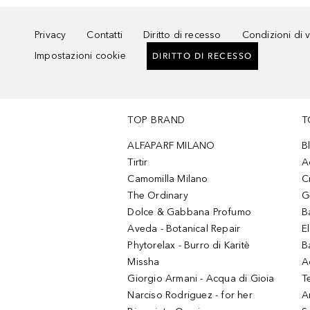
Privacy
Contatti
Diritto di recesso
Condizioni di 
Impostazioni cookie
DIRITTO DI RECESSO
TOP BRAND
T
ALFAPARF MILANO
B
Tirtir
A
Camomilla Milano
C
The Ordinary
G
Dolce & Gabbana Profumo
B
Aveda - Botanical Repair
El
Phytorelax - Burro di Karitè
B
Missha
A
Giorgio Armani - Acqua di Gioia
T
Narciso Rodriguez - for her
Ar