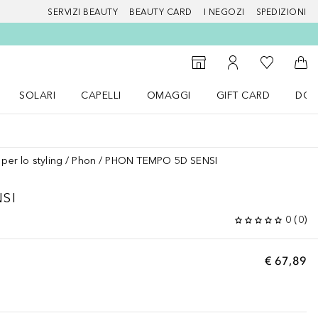
SERVIZI BEAUTY
BEAUTY CARD
I NEGOZI
SPEDIZIONI
Alla Mia Li
Storefinder
Al Mio Account
Al 
SOLARI
CAPELLI
OMAGGI
GIFT CARD
DOU
nu Make up
Apri il menu SOLARI
Apri il menu Capelli
Apri il menu OMAGGI
 per lo styling
Phon
PHON TEMPO 5D SENSI
SI
0
(
0
)
€ 67,89