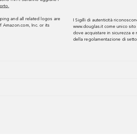
orto.
ing and all related logos are
I Sigilli di autenticità riconosco
f Amazon.com, Inc. or its
www.douglas.it come unico sito 
dove acquistare in sicurezza e n
della regolamentazione di setto