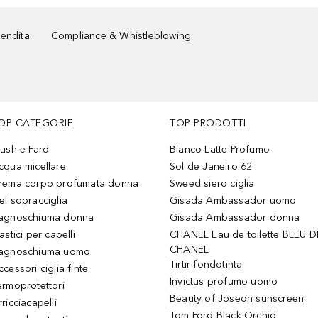
vendita
Compliance & Whistleblowing
OP CATEGORIE
TOP PRODOTTI
lush e Fard
Bianco Latte Profumo
cqua micellare
Sol de Janeiro 62
rema corpo profumata donna
Sweed siero ciglia
el sopracciglia
Gisada Ambassador uomo
agnoschiuma donna
Gisada Ambassador donna
astici per capelli
CHANEL Eau de toilette BLEU D
CHANEL
agnoschiuma uomo
Tirtir fondotinta
ccessori ciglia finte
Invictus profumo uomo
ermoprotettori
Beauty of Joseon sunscreen
ricciacapelli
Tom Ford Black Orchid