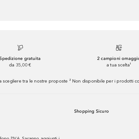
Spedizione gratuita
2 campioni omaggi
da 35,00 €
a tua scelta¹
 scegliere tra le nostre proposte ² Non disponibile per i prodotti 
Shopping Sicuro
udono l’IVA. Saranno aggiunti i