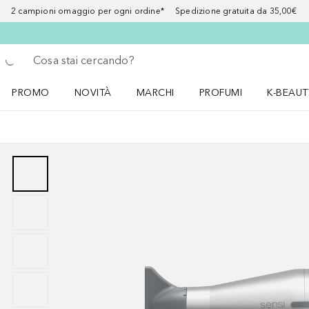
2 campioni omaggio per ogni ordine* Spedizione gratuita da 35,00€
Torna indietro
Esegui ricerca
PROMO
NOVITÀ
MARCHI
PROFUMI
K-BEAUT
Apri il menu PROMO
Apri il menu NOVITÀ
Apri il menu MARCHI
Apri il menu Profumi
Apri il 