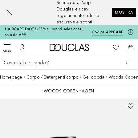
Scarica ora l'app
[navigation.slideout.screenreader]
Douglas e ricevi
MOSTRA
regolarmente offerte
esclusive e sconti
HAIRCARE DAYS! -25% su brand selezionati
Codice:
APPCARE
solo da APP
A Douglas Home
Alla Mia Li
Apri menu
Al Mio Account
Al 
Menu
Torna indietro
Esegui ricerca
Homepage
Corpo
Detergenti corpo
Gel doccia
Woods Copen
WOODS COPENHAGEN