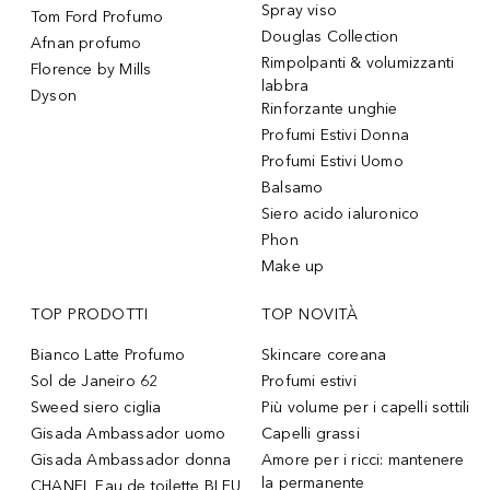
Spray viso
Tom Ford Profumo
Douglas Collection
Afnan profumo
Rimpolpanti & volumizzanti
Florence by Mills
labbra
Dyson
Rinforzante unghie
Profumi Estivi Donna
Profumi Estivi Uomo
Balsamo
Siero acido ialuronico
Phon
Make up
TOP PRODOTTI
TOP NOVITÀ
Bianco Latte Profumo
Skincare coreana
Sol de Janeiro 62
Profumi estivi
Sweed siero ciglia
Più volume per i capelli sottili
Gisada Ambassador uomo
Capelli grassi
Gisada Ambassador donna
Amore per i ricci: mantenere
la permanente
CHANEL Eau de toilette BLEU