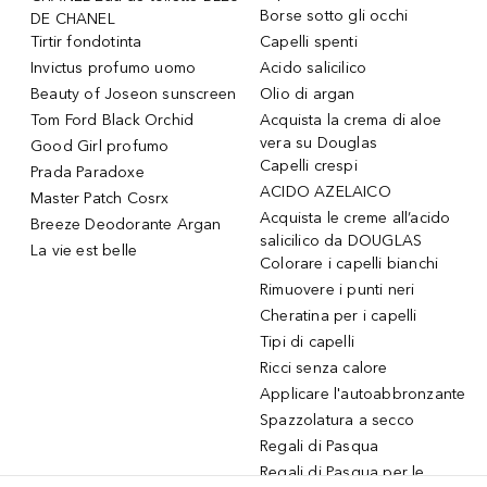
Borse sotto gli occhi
DE CHANEL
Tirtir fondotinta
Capelli spenti
Invictus profumo uomo
Acido salicilico
Beauty of Joseon sunscreen
Olio di argan
Tom Ford Black Orchid
Acquista la crema di aloe
vera su Douglas
Good Girl profumo
Capelli crespi
Prada Paradoxe
ACIDO AZELAICO
Master Patch Cosrx
Acquista le creme all’acido
Breeze Deodorante Argan
salicilico da DOUGLAS
La vie est belle
Colorare i capelli bianchi
Rimuovere i punti neri
Cheratina per i capelli
Tipi di capelli
Ricci senza calore
Applicare l'autoabbronzante
Spazzolatura a secco
Regali di Pasqua
Regali di Pasqua per le