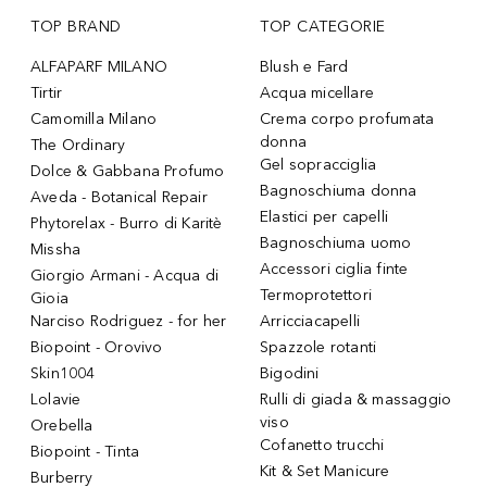
TOP BRAND
TOP CATEGORIE
ALFAPARF MILANO
Blush e Fard
Tirtir
Acqua micellare
Camomilla Milano
Crema corpo profumata
donna
The Ordinary
Gel sopracciglia
Dolce & Gabbana Profumo
Bagnoschiuma donna
Aveda - Botanical Repair
Elastici per capelli
Phytorelax - Burro di Karitè
Bagnoschiuma uomo
Missha
Accessori ciglia finte
Giorgio Armani - Acqua di
Termoprotettori
Gioia
Narciso Rodriguez - for her
Arricciacapelli
Biopoint - Orovivo
Spazzole rotanti
Skin1004
Bigodini
Lolavie
Rulli di giada & massaggio
viso
Orebella
Cofanetto trucchi
Biopoint - Tinta
Kit & Set Manicure
Burberry