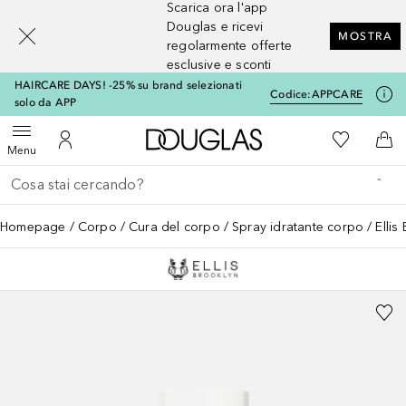
Scarica ora l'app
[navigation.slideout.screenreader]
Douglas e ricevi
MOSTRA
regolarmente offerte
esclusive e sconti
HAIRCARE DAYS! -25% su brand selezionati
Codice:
APPCARE
solo da APP
A Douglas Home
Alla Mia Li
Apri menu
Al Mio Account
Al 
Menu
Torna indietro
Esegui ricerca
Homepage
Corpo
Cura del corpo
Spray idratante corpo
Elli