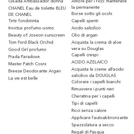
Gisada Ambassador donna
Amore per i ricci: mantenere
la permanente
CHANEL Eau de toilette BLEU
Borse sotto gli occhi
DE CHANEL
Tirtir fondotinta
Capelli spenti
Invictus profumo uomo
Acido salicilico
Beauty of Joseon sunscreen
Olio di argan
Tom Ford Black Orchid
Acquista la crema di aloe
vera su Douglas
Good Girl profumo
Capelli crespi
Prada Paradoxe
ACIDO AZELAICO
Master Patch Cosrx
Acquista le creme all’acido
Breeze Deodorante Argan
salicilico da DOUGLAS
La vie est belle
Colorare i capelli bianchi
Rimuovere i punti neri
Cheratina per i capelli
Tipi di capelli
Ricci senza calore
Applicare l'autoabbronzante
Spazzolatura a secco
Regali di Pasqua