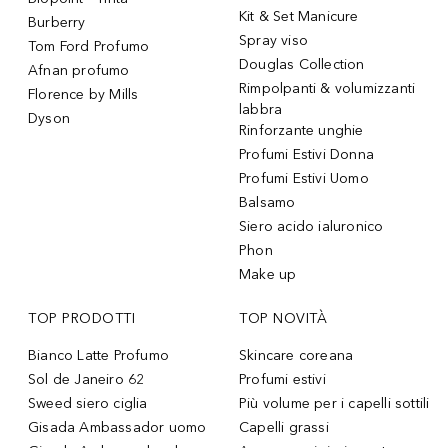
Kit & Set Manicure
Burberry
Spray viso
Tom Ford Profumo
Douglas Collection
Afnan profumo
Rimpolpanti & volumizzanti
Florence by Mills
labbra
Dyson
Rinforzante unghie
Profumi Estivi Donna
Profumi Estivi Uomo
Balsamo
Siero acido ialuronico
Phon
Make up
TOP PRODOTTI
TOP NOVITÀ
Bianco Latte Profumo
Skincare coreana
Sol de Janeiro 62
Profumi estivi
Sweed siero ciglia
Più volume per i capelli sottili
Gisada Ambassador uomo
Capelli grassi