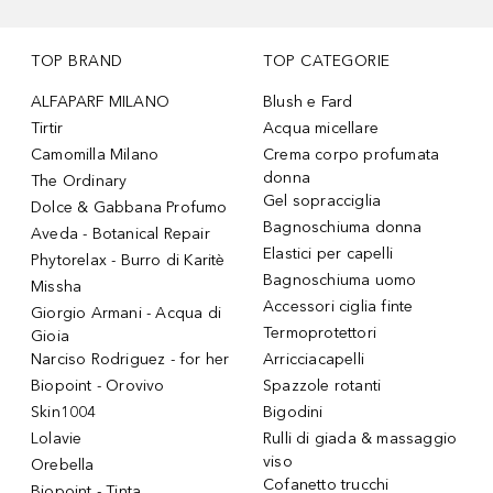
TOP BRAND
TOP CATEGORIE
ALFAPARF MILANO
Blush e Fard
Tirtir
Acqua micellare
Camomilla Milano
Crema corpo profumata
donna
The Ordinary
Gel sopracciglia
Dolce & Gabbana Profumo
Bagnoschiuma donna
Aveda - Botanical Repair
Elastici per capelli
Phytorelax - Burro di Karitè
Bagnoschiuma uomo
Missha
Accessori ciglia finte
Giorgio Armani - Acqua di
Termoprotettori
Gioia
Narciso Rodriguez - for her
Arricciacapelli
Biopoint - Orovivo
Spazzole rotanti
Skin1004
Bigodini
Lolavie
Rulli di giada & massaggio
viso
Orebella
Cofanetto trucchi
Biopoint - Tinta