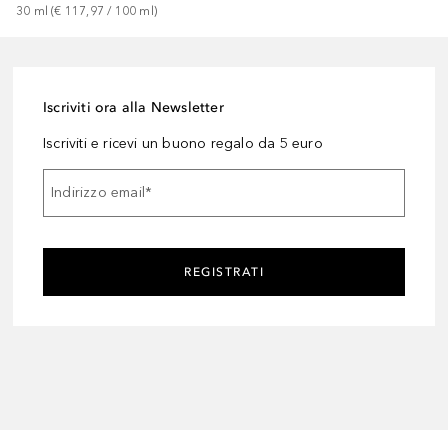
30
ml
 (
€ 117,97
 / 
100
ml
)
Iscriviti ora alla Newsletter
Iscriviti e ricevi un buono regalo da 5 euro
Indirizzo email
*
REGISTRATI