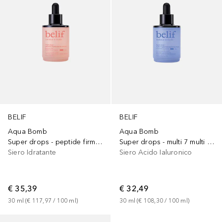
BELIF
BELIF
Aqua Bomb
Aqua Bomb
Super drops - peptide firming serum
Super drops - multi 7 multi hyaluron serum
Siero Idratante
Siero Acido Ialuronico
€ 35,39
€ 32,49
30
ml
 (
€ 117,97
 / 
100
ml
)
30
ml
 (
€ 108,30
 / 
100
ml
)