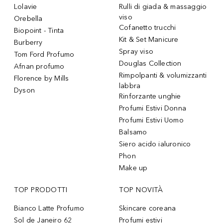
Lolavie
Rulli di giada & massaggio
viso
Orebella
Cofanetto trucchi
Biopoint - Tinta
Kit & Set Manicure
Burberry
Spray viso
Tom Ford Profumo
Douglas Collection
Afnan profumo
Rimpolpanti & volumizzanti
Florence by Mills
labbra
Dyson
Rinforzante unghie
Profumi Estivi Donna
Profumi Estivi Uomo
Balsamo
Siero acido ialuronico
Phon
Make up
TOP PRODOTTI
TOP NOVITÀ
Bianco Latte Profumo
Skincare coreana
Sol de Janeiro 62
Profumi estivi