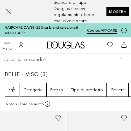
Scarica ora l'app
[navigation.slideout.screenreader]
Douglas e ricevi
MOSTRA
regolarmente offerte
esclusive e sconti
HAIRCARE DAYS! -25% su brand selezionati
Codice:
APPCARE
solo da APP
A Douglas Home
Alla Mia Li
Apri menu
Al Mio Account
Al 
Menu
Torna indietro
Esegui ricerca
BELIF - VISO
3
RISULTATI
BELIF - VISO
(
3
)
Filtri
Categorie
Prezzo
Tipo di prodotto
Genere
Note sull'ordinamento