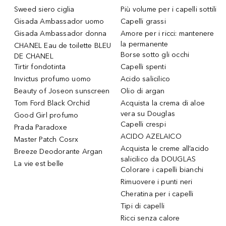
Sweed siero ciglia
Più volume per i capelli sottili
Gisada Ambassador uomo
Capelli grassi
Gisada Ambassador donna
Amore per i ricci: mantenere
la permanente
CHANEL Eau de toilette BLEU
Borse sotto gli occhi
DE CHANEL
Tirtir fondotinta
Capelli spenti
Invictus profumo uomo
Acido salicilico
Beauty of Joseon sunscreen
Olio di argan
Tom Ford Black Orchid
Acquista la crema di aloe
vera su Douglas
Good Girl profumo
Capelli crespi
Prada Paradoxe
ACIDO AZELAICO
Master Patch Cosrx
Acquista le creme all’acido
Breeze Deodorante Argan
salicilico da DOUGLAS
La vie est belle
Colorare i capelli bianchi
Rimuovere i punti neri
Cheratina per i capelli
Tipi di capelli
Ricci senza calore