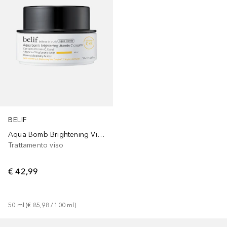
BELIF
Aqua Bomb Brightening Vitamin C Cream
Trattamento viso
€ 42,99
50
ml
 (
€ 85,98
 / 
100
ml
)