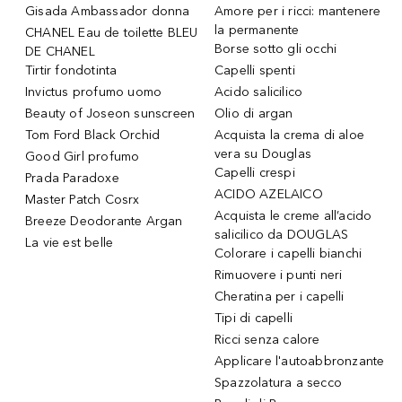
Gisada Ambassador donna
Amore per i ricci: mantenere
la permanente
CHANEL Eau de toilette BLEU
Borse sotto gli occhi
DE CHANEL
Tirtir fondotinta
Capelli spenti
Invictus profumo uomo
Acido salicilico
Beauty of Joseon sunscreen
Olio di argan
Tom Ford Black Orchid
Acquista la crema di aloe
vera su Douglas
Good Girl profumo
Capelli crespi
Prada Paradoxe
ACIDO AZELAICO
Master Patch Cosrx
Acquista le creme all’acido
Breeze Deodorante Argan
salicilico da DOUGLAS
La vie est belle
Colorare i capelli bianchi
Rimuovere i punti neri
Cheratina per i capelli
Tipi di capelli
Ricci senza calore
Applicare l'autoabbronzante
Spazzolatura a secco