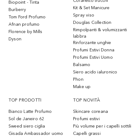
Cofanetto trucchi
Biopoint - Tinta
Kit & Set Manicure
Burberry
Spray viso
Tom Ford Profumo
Douglas Collection
Afnan profumo
Rimpolpanti & volumizzanti
Florence by Mills
labbra
Dyson
Rinforzante unghie
Profumi Estivi Donna
Profumi Estivi Uomo
Balsamo
Siero acido ialuronico
Phon
Make up
TOP PRODOTTI
TOP NOVITÀ
Bianco Latte Profumo
Skincare coreana
Sol de Janeiro 62
Profumi estivi
Sweed siero ciglia
Più volume per i capelli sottili
Gisada Ambassador uomo
Capelli grassi