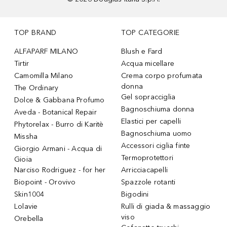
TOP BRAND
TOP CATEGORIE
ALFAPARF MILANO
Blush e Fard
Tirtir
Acqua micellare
Camomilla Milano
Crema corpo profumata
donna
The Ordinary
Gel sopracciglia
Dolce & Gabbana Profumo
Bagnoschiuma donna
Aveda - Botanical Repair
Elastici per capelli
Phytorelax - Burro di Karitè
Bagnoschiuma uomo
Missha
Accessori ciglia finte
Giorgio Armani - Acqua di
Termoprotettori
Gioia
Narciso Rodriguez - for her
Arricciacapelli
Biopoint - Orovivo
Spazzole rotanti
Skin1004
Bigodini
Lolavie
Rulli di giada & massaggio
viso
Orebella