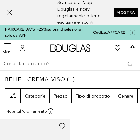
Scarica ora l'app
[navigation.slideout.screenreader]
Douglas e ricevi
MOSTRA
regolarmente offerte
esclusive e sconti
HAIRCARE DAYS! -25% su brand selezionati
Codice:
APPCARE
solo da APP
A Douglas Home
Alla Mia Li
Apri menu
Al Mio Account
Al 
Menu
Torna indietro
Esegui ricerca
BELIF - CREMA VISO
1
RISULTATI
BELIF - CREMA VISO
(
1
)
Filtri
Categorie
Prezzo
Tipo di prodotto
Genere
Note sull'ordinamento