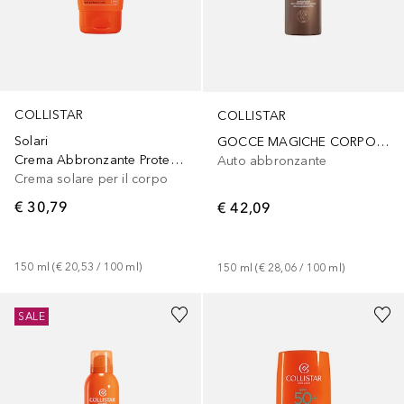
COLLISTAR
COLLISTAR
Solari
GOCCE MAGICHE CORPO GRADUAL
Crema Abbronzante Protezione Ultra SPF 30
Auto abbronzante
Crema solare per il corpo
€ 30,79
€ 42,09
150
ml
 (
€ 20,53
 / 
100
ml
)
150
ml
 (
€ 28,06
 / 
100
ml
)
SALE