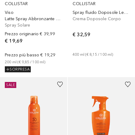
COLLISTAR
COLLISTAR
Viso
Spray fluido Doposole Lenitivo Rinfrescante
Latte Spray Abbronzante SPF 30
Crema Doposole Corpo
Spray Solare
Prezzo originario
€ 39,99
€ 32,59
€ 19,69
Prezzo più basso
€ 19,29
400
ml
 (
€ 8,15
 / 
100
ml
)
200
ml
 (
€ 9,85
 / 
100
ml
)
SORPRESA
SALE