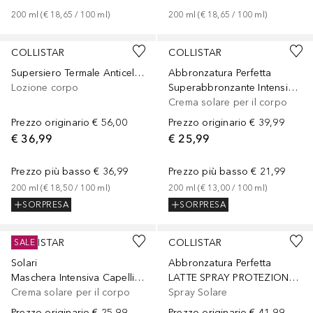
200
ml
 (
€ 18,65
 / 
100
ml
)
200
ml
 (
€ 18,65
 / 
100
ml
)
COLLISTAR
COLLISTAR
Supersiero Termale Anticellulite Drenante
Abbronzatura Perfetta
Lozione corpo
Superabbronzante Intensivo Ultra-Rapido SPF 6
Crema solare per il corpo
Prezzo originario
€ 56,00
Prezzo originario
€ 39,99
€ 36,99
€ 25,99
Prezzo più basso
€ 36,99
Prezzo più basso
€ 21,99
200
ml
 (
€ 18,50
 / 
100
ml
)
200
ml
 (
€ 13,00
 / 
100
ml
)
SORPRESA
SORPRESA
COLLISTAR
COLLISTAR
SALE
Solari
Abbronzatura Perfetta
Maschera Intensiva Capelli Ristrutturante Doposole
LATTE SPRAY PROTEZIONE ATTIVA PELLI IPERSENSIBILI SPF 30
Crema solare per il corpo
Spray Solare
Prezzo originario
€ 25,99
Prezzo originario
€ 41,99