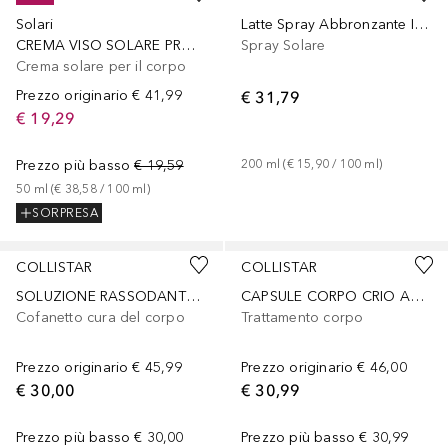
Solari
Latte Spray Abbronzante Idratante SPF50
CREMA VISO SOLARE PROTEZIONE ATTIVA PELLI IPERSENSIBILI SPF 50+
Spray Solare
Crema solare per il corpo
Prezzo originario
€ 41,99
€ 31,79
€ 19,29
Prezzo più basso
€ 19,59
200
ml
 (
€ 15,90
 / 
100
ml
)
50
ml
 (
€ 38,58
 / 
100
ml
)
SORPRESA
COLLISTAR
COLLISTAR
SOLUZIONE RASSODANTE LIFTANTE
CAPSULE CORPO CRIO ANTICELLULITE CONCENTRATO (14 capsule)
Cofanetto cura del corpo
Trattamento corpo
Prezzo originario
€ 45,99
Prezzo originario
€ 46,00
€ 30,00
€ 30,99
Prezzo più basso
€ 30,00
Prezzo più basso
€ 30,99