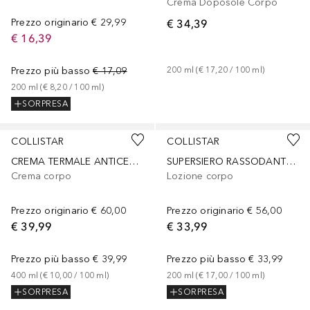
Crema Doposole Corpo
Prezzo originario
€ 29,99
€ 34,39
€ 16,39
Prezzo più basso
€ 17,09
200
ml
 (
€ 17,20
 / 
100
ml
)
200
ml
 (
€ 8,20
 / 
100
ml
)
SORPRESA
COLLISTAR
COLLISTAR
CREMA TERMALE ANTICELLULITE RASSODANTE
SUPERSIERO RASSODANTE ELASTICIZZANTE INTENSIVO
Crema corpo
Lozione corpo
Prezzo originario
€ 60,00
Prezzo originario
€ 56,00
€ 39,99
€ 33,99
Prezzo più basso
€ 39,99
Prezzo più basso
€ 33,99
400
ml
 (
€ 10,00
 / 
100
ml
)
200
ml
 (
€ 17,00
 / 
100
ml
)
SORPRESA
SORPRESA