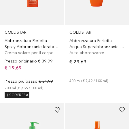
COLLISTAR
COLLISTAR
Abbronzatura Perfetta
Abbronzatura Perfetta
Spray Abbronzante Idratante SPF 30
Acqua Superabbronzante Idratante Anti-sale
Crema solare per il corpo
Auto abbronzante
Prezzo originario
€ 39,99
€ 29,69
€ 19,69
Prezzo più basso
€ 21,99
400
ml
 (
€ 7,42
 / 
100
ml
)
200
ml
 (
€ 9,85
 / 
100
ml
)
SORPRESA