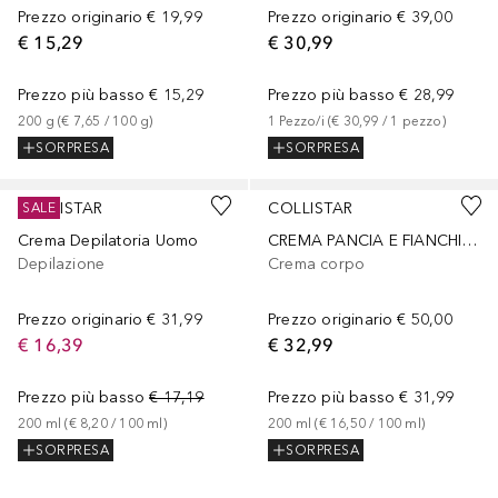
Prezzo originario
€ 19,99
Prezzo originario
€ 39,00
€ 15,29
€ 30,99
Prezzo più basso
€ 15,29
Prezzo più basso
€ 28,99
200
g
 (
€ 7,65
 / 
100
g
)
1
Pezzo/i
 (
€ 30,99
 / 
1
pezzo
)
SORPRESA
SORPRESA
COLLISTAR
COLLISTAR
SALE
Crema Depilatoria Uomo
CREMA PANCIA E FIANCHI RASSODANTE RIMODELLANTE
Depilazione
Crema corpo
Prezzo originario
€ 31,99
Prezzo originario
€ 50,00
€ 16,39
€ 32,99
Prezzo più basso
€ 17,19
Prezzo più basso
€ 31,99
200
ml
 (
€ 8,20
 / 
100
ml
)
200
ml
 (
€ 16,50
 / 
100
ml
)
SORPRESA
SORPRESA