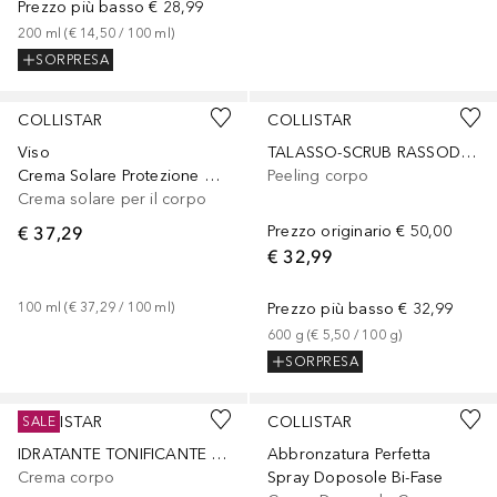
Prezzo più basso
€ 28,99
200
ml
 (
€ 14,50
 / 
100
ml
)
SORPRESA
COLLISTAR
COLLISTAR
Viso
TALASSO-SCRUB RASSODANTE ELASTICIZZANTE
Crema Solare Protezione Attivi Viso-Corpo SPF50+
Peeling corpo
Crema solare per il corpo
€ 37,29
Prezzo originario
€ 50,00
€ 32,99
100
ml
 (
€ 37,29
 / 
100
ml
)
Prezzo più basso
€ 32,99
600
g
 (
€ 5,50
 / 
100
g
)
SORPRESA
COLLISTAR
COLLISTAR
SALE
IDRATANTE TONIFICANTE CORPO
Abbronzatura Perfetta
Crema corpo
Spray Doposole Bi-Fase