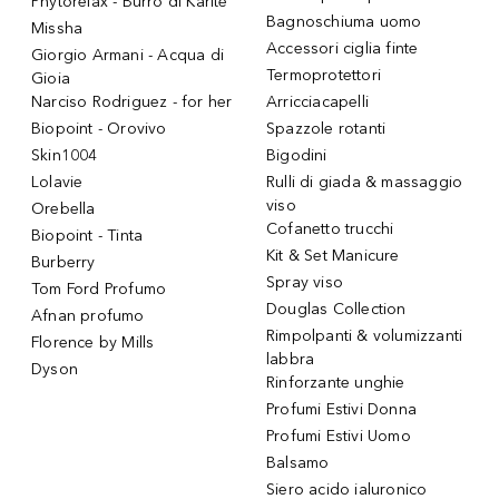
Phytorelax - Burro di Karitè
Bagnoschiuma uomo
Missha
Accessori ciglia finte
Giorgio Armani - Acqua di
Termoprotettori
Gioia
Narciso Rodriguez - for her
Arricciacapelli
Biopoint - Orovivo
Spazzole rotanti
Skin1004
Bigodini
Lolavie
Rulli di giada & massaggio
viso
Orebella
Cofanetto trucchi
Biopoint - Tinta
Kit & Set Manicure
Burberry
Spray viso
Tom Ford Profumo
Douglas Collection
Afnan profumo
Rimpolpanti & volumizzanti
Florence by Mills
labbra
Dyson
Rinforzante unghie
Profumi Estivi Donna
Profumi Estivi Uomo
Balsamo
Siero acido ialuronico