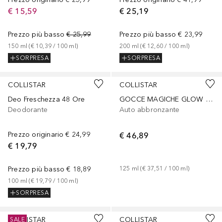
€ 15,59
€ 25,19
Prezzo più basso
€ 25,99
Prezzo più basso
€ 23,99
150
ml
 (
€ 10,39
 / 
100
ml
)
200
ml
 (
€ 12,60
 / 
100
ml
)
SORPRESA
SORPRESA
COLLISTAR
COLLISTAR
Deo Freschezza 48 Ore
GOCCE MAGICHE GLOW CORPO
Deodorante
Auto abbronzante
Prezzo originario
€ 24,99
€ 46,89
€ 19,79
Prezzo più basso
€ 18,89
125
ml
 (
€ 37,51
 / 
100
ml
)
100
ml
 (
€ 19,79
 / 
100
ml
)
SORPRESA
COLLISTAR
COLLISTAR
SALE