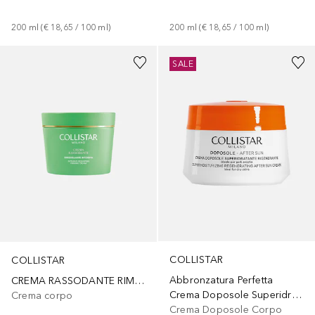
200
ml
 (
€ 18,65
 / 
100
ml
)
200
ml
 (
€ 18,65
 / 
100
ml
)
SALE
COLLISTAR
COLLISTAR
Abbronzatura Perfetta
CREMA RASSODANTE RIMODELLANTE INTENSIVA
Crema Doposole Superidratante Rigenerante
Crema corpo
Crema Doposole Corpo