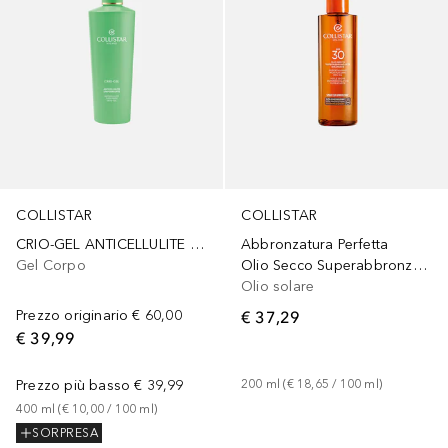
COLLISTAR
COLLISTAR
Abbronzatura Perfetta
CRIO-GEL ANTICELLULITE UNIFORMANTE
Olio Secco Superabbronzante Idratante Spf 30
Gel Corpo
Olio solare
€ 37,29
Prezzo originario
€ 60,00
€ 39,99
200
ml
 (
€ 18,65
 / 
100
ml
)
Prezzo più basso
€ 39,99
400
ml
 (
€ 10,00
 / 
100
ml
)
SORPRESA