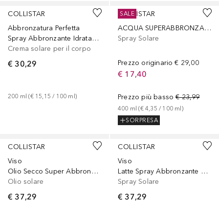
COLLISTAR
COLLISTAR
SALE
Abbronzatura Perfetta
ACQUA SUPERABBRONZANTE IDRATANTE ORO
Spray Abbronzante Idratante SPF 10
Spray Solare
Crema solare per il corpo
€ 30,29
Prezzo originario
€ 29,00
€ 17,40
200
ml
 (
€ 15,15
 / 
100
ml
)
Prezzo più basso
€ 23,99
400
ml
 (
€ 4,35
 / 
100
ml
)
SORPRESA
COLLISTAR
COLLISTAR
Viso
Viso
Olio Secco Super Abbronzante Idratante SPF 15
Latte Spray Abbronzante SPF 20
Olio solare
Spray Solare
€ 37,29
€ 37,29