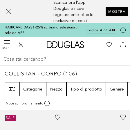
Scarica ora l'app
[navigation.slideout.screenreader]
Douglas e ricevi
MOSTRA
regolarmente offerte
esclusive e sconti
HAIRCARE DAYS! -25% su brand selezionati
Codice:
APPCARE
solo da APP
A Douglas Home
Alla Mia Li
Apri menu
Al Mio Account
Al 
Menu
Torna indietro
Esegui ricerca
COLLISTAR - CORPO
106
RISULTATI
COLLISTAR - CORPO
(
106
)
Filtri
Categorie
Prezzo
Tipo di prodotto
Genere
Note sull'ordinamento
SALE