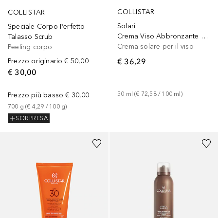
COLLISTAR
COLLISTAR
Solari
Speciale Corpo Perfetto
Crema Viso Abbronzante Anti-Età SPF 30
Talasso Scrub
Crema solare per il viso
Peeling corpo
€ 36,29
Prezzo originario
€ 50,00
€ 30,00
50
ml
 (
€ 72,58
 / 
100
ml
)
Prezzo più basso
€ 30,00
700
g
 (
€ 4,29
 / 
100
g
)
SORPRESA