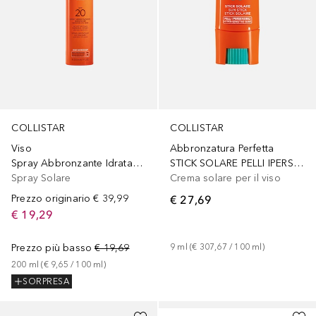
COLLISTAR
COLLISTAR
Viso
Abbronzatura Perfetta
Spray Abbronzante Idratante SPF 20
STICK SOLARE PELLI IPERSENSIBILI SPF 50+
Spray Solare
Crema solare per il viso
Prezzo originario
€ 39,99
€ 27,69
€ 19,29
Prezzo più basso
€ 19,69
9
ml
 (
€ 307,67
 / 
100
ml
)
200
ml
 (
€ 9,65
 / 
100
ml
)
SORPRESA