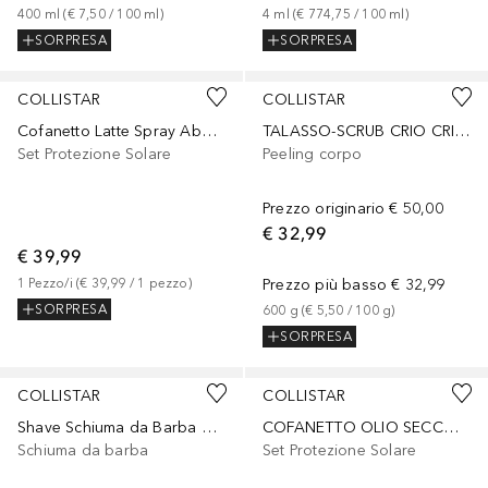
400
ml
 (
€ 7,50
 / 
100
ml
)
4
ml
 (
€ 774,75
 / 
100
ml
)
SORPRESA
SORPRESA
COLLISTAR
COLLISTAR
Cofanetto Latte Spray Abbronzante Idratante SPF30
TALASSO-SCRUB CRIO CRIOATTIVO
Set Protezione Solare
Peeling corpo
Prezzo originario
€ 50,00
€ 32,99
€ 39,99
1
Pezzo/i
 (
€ 39,99
 / 
1
pezzo
)
Prezzo più basso
€ 32,99
SORPRESA
600
g
 (
€ 5,50
 / 
100
g
)
SORPRESA
COLLISTAR
COLLISTAR
Shave Schiuma da Barba Aderenza Perfetta
COFANETTO OLIO SECCO SPF6
Schiuma da barba
Set Protezione Solare