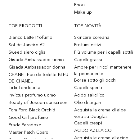
Phon
Make up
TOP PRODOTTI
TOP NOVITÀ
Bianco Latte Profumo
Skincare coreana
Sol de Janeiro 62
Profumi estivi
Sweed siero ciglia
Più volume per i capelli sottili
Gisada Ambassador uomo
Capelli grassi
Gisada Ambassador donna
Amore per i ricci: mantenere
la permanente
CHANEL Eau de toilette BLEU
Borse sotto gli occhi
DE CHANEL
Tirtir fondotinta
Capelli spenti
Invictus profumo uomo
Acido salicilico
Beauty of Joseon sunscreen
Olio di argan
Tom Ford Black Orchid
Acquista la crema di aloe
vera su Douglas
Good Girl profumo
Capelli crespi
Prada Paradoxe
ACIDO AZELAICO
Master Patch Cosrx
Acquista le creme all’acido