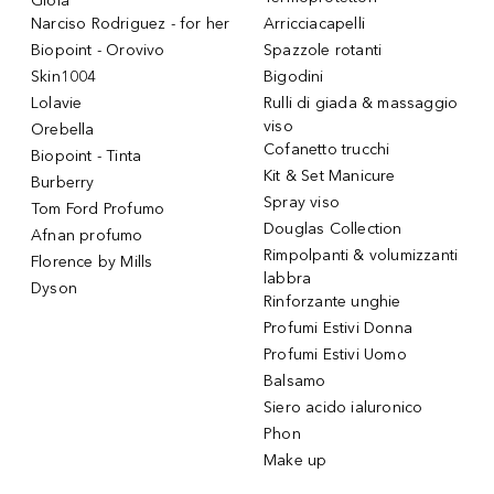
Gioia
Narciso Rodriguez - for her
Arricciacapelli
Biopoint - Orovivo
Spazzole rotanti
Skin1004
Bigodini
Lolavie
Rulli di giada & massaggio
viso
Orebella
Cofanetto trucchi
Biopoint - Tinta
Kit & Set Manicure
Burberry
Spray viso
Tom Ford Profumo
Douglas Collection
Afnan profumo
Rimpolpanti & volumizzanti
Florence by Mills
labbra
Dyson
Rinforzante unghie
Profumi Estivi Donna
Profumi Estivi Uomo
Balsamo
Siero acido ialuronico
Phon
Make up