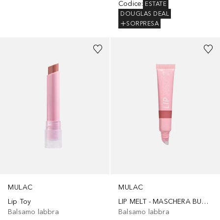
Codice
:
ESTATE
DOUGLAS DEAL
SORPRESA
+
5
+
1
MULAC
MULAC
Lip Toy
LIP MELT - MASCHERA BURRO LABBRA
Balsamo labbra
Balsamo labbra