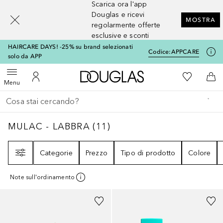
Scarica ora l'app
[navigation.slideout.screenreader]
Douglas e ricevi
MOSTRA
regolarmente offerte
esclusive e sconti
HAIRCARE DAYS! -25% su brand selezionati
Codice:
APPCARE
solo da APP
A Douglas Home
Alla Mia Li
Apri menu
Al Mio Account
Al 
Menu
Torna indietro
Esegui ricerca
MULAC - LABBRA
11
RISULTATI
MULAC - LABBRA
(
11
)
Filtri
Categorie
Prezzo
Tipo di prodotto
Colore
Note sull'ordinamento
+
15