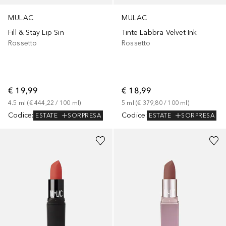
MULAC
MULAC
Fill & Stay Lip Sin
Tinte Labbra Velvet Ink
Rossetto
Rossetto
€ 19,99
€ 18,99
4.5
ml
 (
€ 444,22
 / 
100
ml
)
5
ml
 (
€ 379,80
 / 
100
ml
)
Codice
:
Codice
:
ESTATE
SORPRESA
ESTATE
SORPRESA
+
6