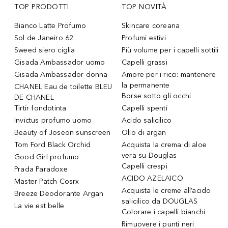
TOP PRODOTTI
TOP NOVITÀ
Bianco Latte Profumo
Skincare coreana
Sol de Janeiro 62
Profumi estivi
Sweed siero ciglia
Più volume per i capelli sottili
Gisada Ambassador uomo
Capelli grassi
Gisada Ambassador donna
Amore per i ricci: mantenere
la permanente
CHANEL Eau de toilette BLEU
Borse sotto gli occhi
DE CHANEL
Tirtir fondotinta
Capelli spenti
Invictus profumo uomo
Acido salicilico
Beauty of Joseon sunscreen
Olio di argan
Tom Ford Black Orchid
Acquista la crema di aloe
vera su Douglas
Good Girl profumo
Capelli crespi
Prada Paradoxe
ACIDO AZELAICO
Master Patch Cosrx
Acquista le creme all’acido
Breeze Deodorante Argan
salicilico da DOUGLAS
La vie est belle
Colorare i capelli bianchi
Rimuovere i punti neri