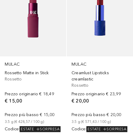
MULAC
MULAC
Rossetto Matte in Stick
Creamlust Lipsticks
Rossetto
creamlastic
Rossetto
Prezzo originario
€ 18,49
Prezzo originario
€ 23,99
€ 15,00
€ 20,00
Prezzo più basso
€ 15,00
Prezzo più basso
€ 20,00
3.5
g
 (
€ 428,57
 / 
100
g
)
3.5
g
 (
€ 571,43
 / 
100
g
)
Codice
:
Codice
:
ESTATE
SORPRESA
ESTATE
SORPRESA
+
3