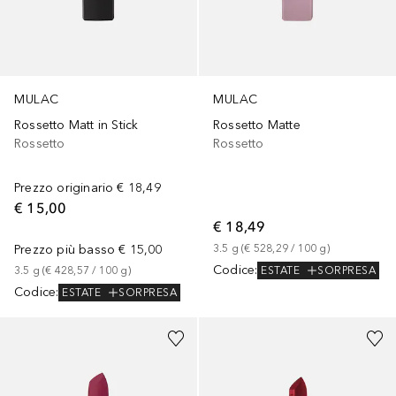
MULAC
MULAC
Rossetto Matt in Stick
Rossetto Matte
Rossetto
Rossetto
Prezzo originario
€ 18,49
€ 15,00
€ 18,49
Prezzo più basso
€ 15,00
3.5
g
 (
€ 528,29
 / 
100
g
)
Codice
:
ESTATE
SORPRESA
3.5
g
 (
€ 428,57
 / 
100
g
)
Codice
:
ESTATE
SORPRESA
+
7