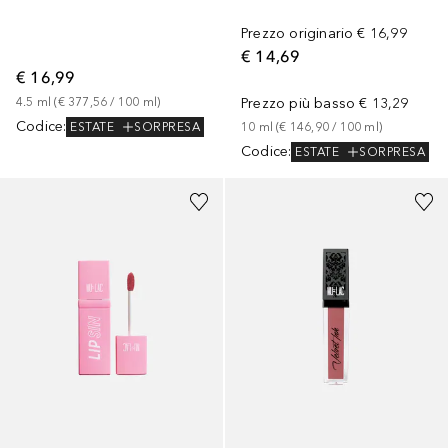
Prezzo originario
€ 16,99
€ 14,69
€ 16,99
4.5
ml
 (
€ 377,56
 / 
100
ml
)
Prezzo più basso
€ 13,29
Codice
:
ESTATE
SORPRESA
10
ml
 (
€ 146,90
 / 
100
ml
)
Codice
:
ESTATE
SORPRESA
+
5
+
12