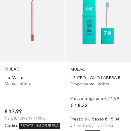
MULAC
MULAC
Lip Master
LIP CEO - OLIO LABBRA RIMPOLPANTE PH REAGENTE
Matita Labbra
Rimpolpante Labbra
Prezzo originario
€ 21,99
€ 18,32
€ 17,99
1.2
g
 (
€ 1.499,17
 / 
100
g
)
Prezzo più basso
€ 15,34
Codice
:
ESTATE
SORPRESA
4.5
ml
 (
€ 407,11
 / 
100
ml
)