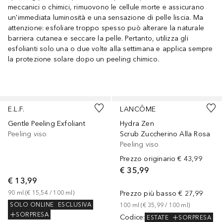
meccanici o chimici, rimuovono le cellule morte e assicurano
un'immediata luminosità e una sensazione di pelle liscia. Ma
attenzione: esfoliare troppo spesso può alterare la naturale
barriera cutanea e seccare la pelle. Pertanto, utilizza gli
esfolianti solo una o due volte alla settimana e applica sempre
la protezione solare dopo un peeling chimico.
Salta
E.L.F.
LANCÔME
Gentle Peeling Exfoliant
Hydra Zen
Peeling viso
Scrub Zuccherino Alla Rosa
Peeling viso
Prezzo originario
€ 43,99
€ 35,99
€ 13,99
90
ml
 (
€ 15,54
 / 
100
ml
)
Prezzo più basso
€ 27,99
SOLO ONLINE
ESCLUSIVA
100
ml
 (
€ 35,99
 / 
100
ml
)
SORPRESA
Codice
:
ESTATE
SORPRESA