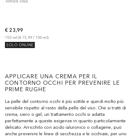
Tonico viso
€ 23,99
150
ml
 (
€ 15,99
 / 
100
ml
)
SOLO ONLINE
APPLICARE UNA CREMA PER IL
CONTORNO OCCHI PER PREVENIRE LE
PRIME RUGHE
La pelle del contorno occhi è più sottile e quindi molto più
sensibile rispetto al resto della pelle del viso. Che si tratti di
crema, siero o gel, un trattamento occhi si adatta
perfettamente a queste esigenze in quanto particolarmente
delicato. Arricchito con acido ialuronico o collagene, può
anche prevenire le linee di secchezza e le occhiaie, per uno