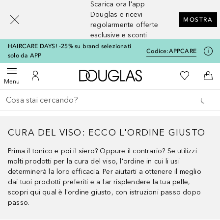
Scarica ora l'app
[navigation.slideout.screenreader]
Douglas e ricevi
MOSTRA
regolarmente offerte
esclusive e sconti
HAIRCARE DAYS! -25% su brand selezionati
Codice:
APPCARE
solo da APP
A Douglas Home
Alla Mia Li
Apri menu
Al Mio Account
Al 
Menu
Torna indietro
Esegui ricerca
CURA DEL VISO: ECCO L'ORDINE GIUSTO
Prima il tonico e poi il siero? Oppure il contrario? Se utilizzi
molti prodotti per la cura del viso, l'ordine in cui li usi
determinerà la loro efficacia. Per aiutarti a ottenere il meglio
dai tuoi prodotti preferiti e a far risplendere la tua pelle,
scopri qui qual è l'ordine giusto, con istruzioni passo dopo
passo.