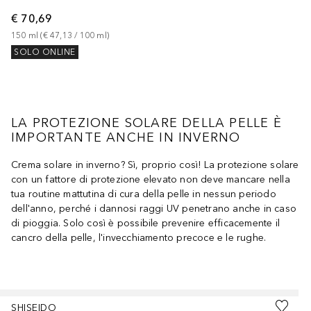
€ 70,69
150
ml
 (
€ 47,13
 / 
100
ml
)
SOLO ONLINE
LA PROTEZIONE SOLARE DELLA PELLE È
IMPORTANTE ANCHE IN INVERNO
Crema solare in inverno? Sì, proprio così! La protezione solare
con un fattore di protezione elevato non deve mancare nella
tua routine mattutina di cura della pelle in nessun periodo
dell'anno, perché i dannosi raggi UV penetrano anche in caso
di pioggia. Solo così è possibile prevenire efficacemente il
cancro della pelle, l'invecchiamento precoce e le rughe.
Salta
SHISEIDO