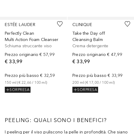
Salta
ESTÉE LAUDER
CLINIQUE
Perfectly Clean
Take the Day off
Multi Action Foam Cleanser
Cleansing Balm
Schiuma struccante viso
Crema detergente
Prezzo originario
€ 57,99
Prezzo originario
€ 47,99
€ 33,99
€ 33,99
Prezzo più basso
€ 32,59
Prezzo più basso
€ 33,99
150
ml
 (
€ 22,66
 / 
100
ml
)
200
ml
 (
€ 17,00
 / 
100
ml
)
SORPRESA
SORPRESA
PEELING: QUALI SONO I BENEFICI?
I peeling per il viso puliscono la pelle in profondità. Che siano