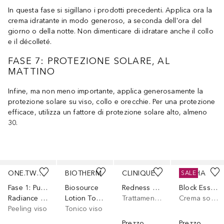
In questa fase si sigillano i prodotti precedenti. Applica ora la
crema idratante in modo generoso, a seconda dell'ora del
giorno o della notte. Non dimenticare di idratare anche il collo
e il décolleté.
FASE 7: PROTEZIONE SOLARE, AL
MATTINO
Infine, ma non meno importante, applica generosamente la
protezione solare su viso, collo e orecchie. Per una protezione
efficace, utilizza un fattore di protezione solare alto, almeno
30.
Salta
ONE.TWO.FREE!
BIOTHERM
CLINIQUE
MISSHA
SALE
Fase 1: Purifica
Biosource
Redness Solutions Daily Relief Cream
Block Essence Sun SPF 45
Radiance Enzyme Peeling
Lotion Tonifiante Pelli Normali/Miste
Trattamento viso
Crema solare per il corpo
Peeling viso
Tonico viso
Prezzo
Prezzo