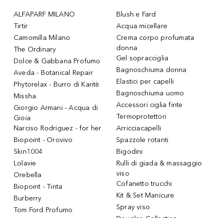
ALFAPARF MILANO
Blush e Fard
Tirtir
Acqua micellare
Camomilla Milano
Crema corpo profumata
donna
The Ordinary
Gel sopracciglia
Dolce & Gabbana Profumo
Bagnoschiuma donna
Aveda - Botanical Repair
Elastici per capelli
Phytorelax - Burro di Karitè
Bagnoschiuma uomo
Missha
Accessori ciglia finte
Giorgio Armani - Acqua di
Termoprotettori
Gioia
Narciso Rodriguez - for her
Arricciacapelli
Biopoint - Orovivo
Spazzole rotanti
Skin1004
Bigodini
Lolavie
Rulli di giada & massaggio
viso
Orebella
Cofanetto trucchi
Biopoint - Tinta
Kit & Set Manicure
Burberry
Spray viso
Tom Ford Profumo