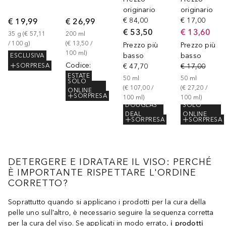
originario
originario
€ 19,99
€ 26,99
€ 84,00
€ 17,00
€ 53,50
€ 13,60
35
g
 (
€ 57,11
200
ml
/ 
100
g
)
(
€ 13,50
 / 
Prezzo più
Prezzo più
100
ml
)
basso
basso
ESCLUSIVA
Codice
:
€ 47,70
€ 17,00
SORPRESA
ESTATE
50
ml
50
ml
SOLO
(
€ 107,00
 / 
(
€ 27,20
 / 
ONLINE
SORPRESA
100
ml
)
100
ml
)
DOUGLAS
SOLO
DEAL
ONLINE
SORPRESA
SORPRESA
DETERGERE E IDRATARE IL VISO: PERCHÉ
È IMPORTANTE RISPETTARE L'ORDINE
CORRETTO?
Soprattutto quando si applicano i prodotti per la cura della
pelle uno sull'altro, è necessario seguire la sequenza corretta
per la cura del viso. Se applicati in modo errato,
i prodotti