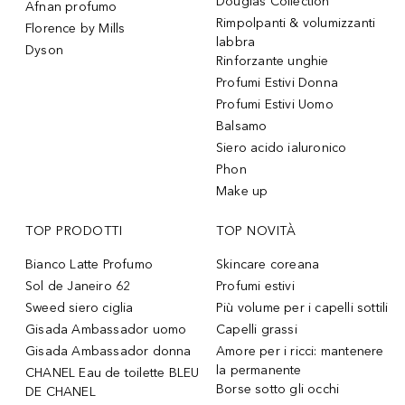
Douglas Collection
Afnan profumo
Rimpolpanti & volumizzanti
Florence by Mills
labbra
Dyson
Rinforzante unghie
Profumi Estivi Donna
Profumi Estivi Uomo
Balsamo
Siero acido ialuronico
Phon
Make up
TOP PRODOTTI
TOP NOVITÀ
Bianco Latte Profumo
Skincare coreana
Sol de Janeiro 62
Profumi estivi
Sweed siero ciglia
Più volume per i capelli sottili
Gisada Ambassador uomo
Capelli grassi
Gisada Ambassador donna
Amore per i ricci: mantenere
la permanente
CHANEL Eau de toilette BLEU
Borse sotto gli occhi
DE CHANEL