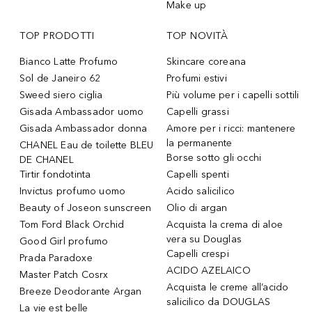
Make up
TOP PRODOTTI
TOP NOVITÀ
Bianco Latte Profumo
Skincare coreana
Sol de Janeiro 62
Profumi estivi
Sweed siero ciglia
Più volume per i capelli sottili
Gisada Ambassador uomo
Capelli grassi
Gisada Ambassador donna
Amore per i ricci: mantenere
la permanente
CHANEL Eau de toilette BLEU
Borse sotto gli occhi
DE CHANEL
Tirtir fondotinta
Capelli spenti
Invictus profumo uomo
Acido salicilico
Beauty of Joseon sunscreen
Olio di argan
Tom Ford Black Orchid
Acquista la crema di aloe
vera su Douglas
Good Girl profumo
Capelli crespi
Prada Paradoxe
ACIDO AZELAICO
Master Patch Cosrx
Acquista le creme all’acido
Breeze Deodorante Argan
salicilico da DOUGLAS
La vie est belle