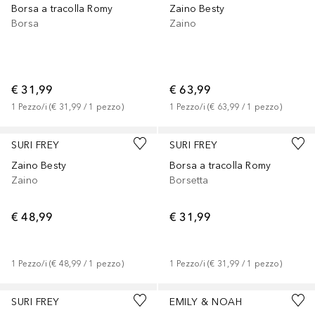
Borsa a tracolla Romy
Zaino Besty
Borsa
Zaino
€ 31,99
€ 63,99
1
Pezzo/i
 (
€ 31,99
 / 
1
pezzo
)
1
Pezzo/i
 (
€ 63,99
 / 
1
pezzo
)
+
2
SURI FREY
SURI FREY
Zaino Besty
Borsa a tracolla Romy
Zaino
Borsetta
€ 48,99
€ 31,99
1
Pezzo/i
 (
€ 48,99
 / 
1
pezzo
)
1
Pezzo/i
 (
€ 31,99
 / 
1
pezzo
)
SURI FREY
EMILY & NOAH