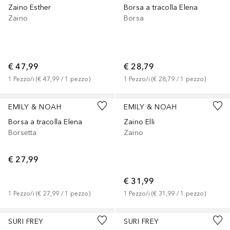
Zaino Esther
Borsa a tracolla Elena
Zaino
Borsa
€ 47,99
€ 28,79
1
Pezzo/i
 (
€ 47,99
 / 
1
pezzo
)
1
Pezzo/i
 (
€ 28,79
 / 
1
pezzo
)
EMILY & NOAH
EMILY & NOAH
Borsa a tracolla Elena
Zaino Elli
Borsetta
Zaino
€ 27,99
€ 31,99
1
Pezzo/i
 (
€ 27,99
 / 
1
pezzo
)
1
Pezzo/i
 (
€ 31,99
 / 
1
pezzo
)
+
1
SURI FREY
SURI FREY