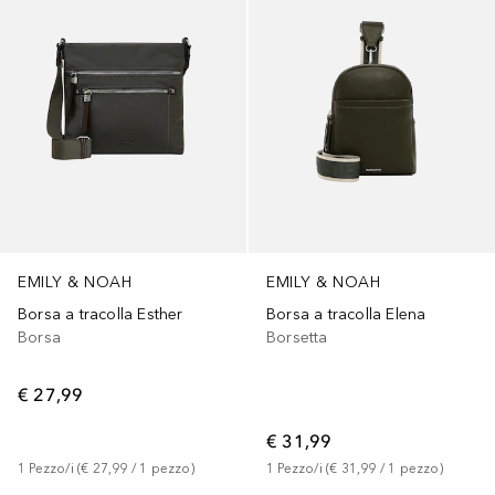
EMILY & NOAH
EMILY & NOAH
Borsa a tracolla Esther
Borsa a tracolla Elena
Borsa
Borsetta
€ 27,99
€ 31,99
1
Pezzo/i
 (
€ 27,99
 / 
1
pezzo
)
1
Pezzo/i
 (
€ 31,99
 / 
1
pezzo
)