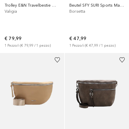
Trolley E&N Travelbestie Werner
Beutel SFY SURI Sports Marry
Valigia
Borsetta
€ 79,99
€ 47,99
1
Pezzo/i
 (
€ 79,99
 / 
1
pezzo
)
1
Pezzo/i
 (
€ 47,99
 / 
1
pezzo
)