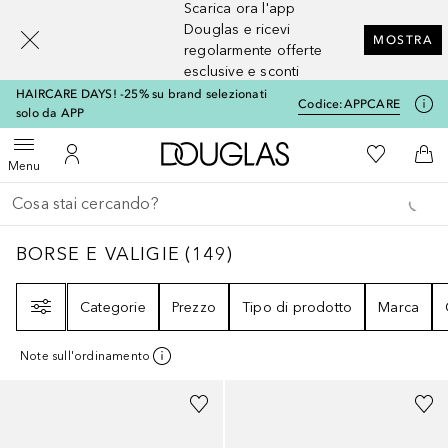
Scarica ora l'app
[navigation.slideout.screenreader]
Douglas e ricevi
MOSTRA
regolarmente offerte
esclusive e sconti
HAIRCARE DAYS! -25% su brand selezionati
Codice:
APPCARE
solo da APP
A Douglas Home
Alla Mia Li
Apri menu
Al Mio Account
Al 
Menu
Torna indietro
Esegui ricerca
BORSE E VALIGIE
149
RISULTATI
BORSE E VALIGIE
(
149
)
Filtri
Categorie
Prezzo
Tipo di prodotto
Marca
Note sull'ordinamento