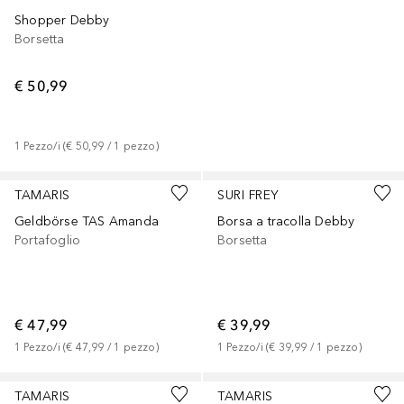
Shopper Debby
Borsetta
€ 50,99
1
Pezzo/i
 (
€ 50,99
 / 
1
pezzo
)
+
1
TAMARIS
SURI FREY
Geldbörse TAS Amanda
Borsa a tracolla Debby
Portafoglio
Borsetta
€ 47,99
€ 39,99
1
Pezzo/i
 (
€ 47,99
 / 
1
pezzo
)
1
Pezzo/i
 (
€ 39,99
 / 
1
pezzo
)
TAMARIS
TAMARIS