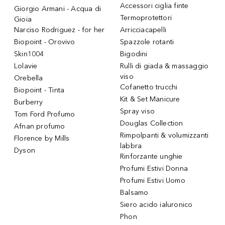
Accessori ciglia finte
Giorgio Armani - Acqua di
Termoprotettori
Gioia
Narciso Rodriguez - for her
Arricciacapelli
Biopoint - Orovivo
Spazzole rotanti
Skin1004
Bigodini
Lolavie
Rulli di giada & massaggio
viso
Orebella
Cofanetto trucchi
Biopoint - Tinta
Kit & Set Manicure
Burberry
Spray viso
Tom Ford Profumo
Douglas Collection
Afnan profumo
Rimpolpanti & volumizzanti
Florence by Mills
labbra
Dyson
Rinforzante unghie
Profumi Estivi Donna
Profumi Estivi Uomo
Balsamo
Siero acido ialuronico
Phon