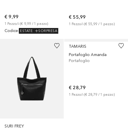
€ 9,99
€ 55,99
1
Pezzo/i
 (
€ 9,99
 / 
1
pezzo
)
1
Pezzo/i
 (
€ 55,99
 / 
1
pezzo
)
Codice
:
ESTATE
SORPRESA
TAMARIS
Portafoglio Amanda
Portafoglio
€ 28,79
1
Pezzo/i
 (
€ 28,79
 / 
1
pezzo
)
SURI FREY