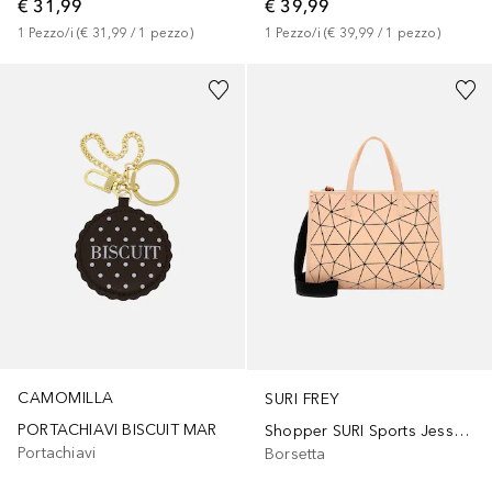
€ 31,99
€ 39,99
1
Pezzo/i
 (
€ 31,99
 / 
1
pezzo
)
1
Pezzo/i
 (
€ 39,99
 / 
1
pezzo
)
CAMOMILLA
SURI FREY
PORTACHIAVI BISCUIT MAR
Shopper SURI Sports Jessy-Lu
Portachiavi
Borsetta