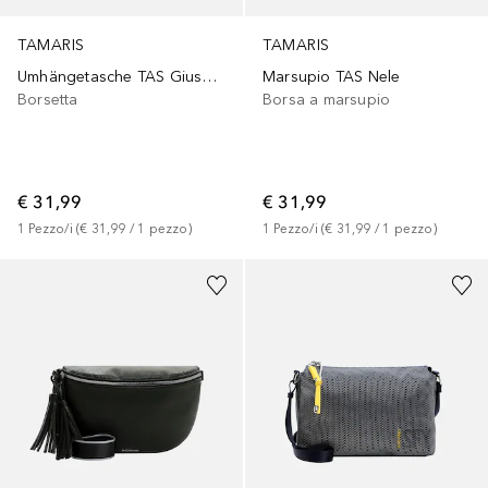
TAMARIS
TAMARIS
Umhängetasche TAS Giuseppa
Marsupio TAS Nele
Borsetta
Borsa a marsupio
€ 31,99
€ 31,99
1
Pezzo/i
 (
€ 31,99
 / 
1
pezzo
)
1
Pezzo/i
 (
€ 31,99
 / 
1
pezzo
)