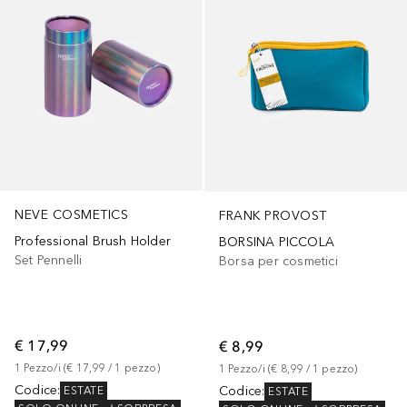
NEVE COSMETICS
FRANK PROVOST
Professional Brush Holder
BORSINA PICCOLA
Set Pennelli
Borsa per cosmetici
€ 17,99
€ 8,99
1
Pezzo/i
 (
€ 17,99
 / 
1
pezzo
)
1
Pezzo/i
 (
€ 8,99
 / 
1
pezzo
)
Codice
:
Codice
:
ESTATE
ESTATE