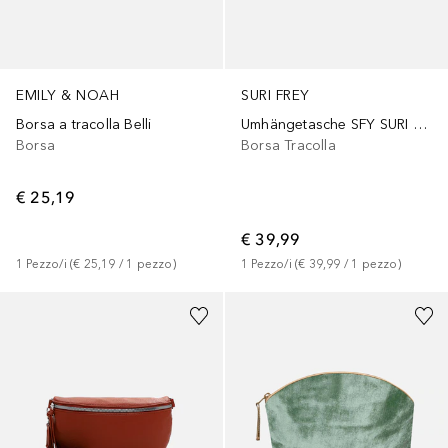
EMILY & NOAH
SURI FREY
Borsa a tracolla Belli
Umhängetasche SFY SURI Sports Marry
Borsa
Borsa Tracolla
€ 25,19
€ 39,99
1
Pezzo/i
 (
€ 25,19
 / 
1
pezzo
)
1
Pezzo/i
 (
€ 39,99
 / 
1
pezzo
)