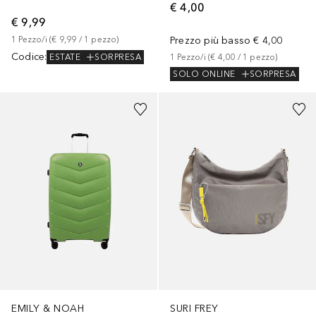
€ 4,00
€ 9,99
1
Pezzo/i
 (
€ 9,99
 / 
1
pezzo
)
Prezzo più basso
€ 4,00
Codice
:
ESTATE
SORPRESA
1
Pezzo/i
 (
€ 4,00
 / 
1
pezzo
)
SOLO ONLINE
SORPRESA
EMILY & NOAH
SURI FREY