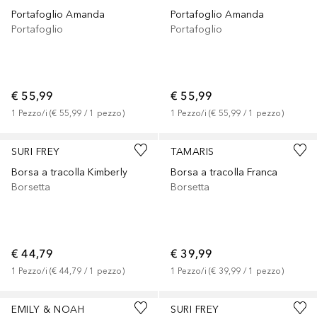
Portafoglio Amanda
Portafoglio Amanda
Portafoglio
Portafoglio
€ 55,99
€ 55,99
1
Pezzo/i
 (
€ 55,99
 / 
1
pezzo
)
1
Pezzo/i
 (
€ 55,99
 / 
1
pezzo
)
SURI FREY
TAMARIS
Borsa a tracolla Kimberly
Borsa a tracolla Franca
Borsetta
Borsetta
€ 44,79
€ 39,99
1
Pezzo/i
 (
€ 44,79
 / 
1
pezzo
)
1
Pezzo/i
 (
€ 39,99
 / 
1
pezzo
)
EMILY & NOAH
SURI FREY