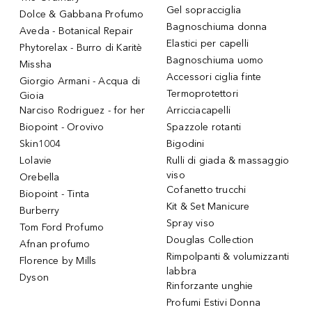
Gel sopracciglia
Dolce & Gabbana Profumo
Bagnoschiuma donna
Aveda - Botanical Repair
Elastici per capelli
Phytorelax - Burro di Karitè
Bagnoschiuma uomo
Missha
Accessori ciglia finte
Giorgio Armani - Acqua di
Termoprotettori
Gioia
Narciso Rodriguez - for her
Arricciacapelli
Biopoint - Orovivo
Spazzole rotanti
Skin1004
Bigodini
Lolavie
Rulli di giada & massaggio
viso
Orebella
Cofanetto trucchi
Biopoint - Tinta
Kit & Set Manicure
Burberry
Spray viso
Tom Ford Profumo
Douglas Collection
Afnan profumo
Rimpolpanti & volumizzanti
Florence by Mills
labbra
Dyson
Rinforzante unghie
Profumi Estivi Donna