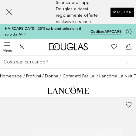
Scarica ora l'app
[navigation.slideout.screenreader]
Douglas e ricevi
MOSTRA
regolarmente offerte
esclusive e sconti
HAIRCARE DAYS! -25% su brand selezionati
Codice:
APPCARE
solo da APP
A Douglas Home
Alla Mia Li
Apri menu
Al Mio Account
Al 
Menu
Torna indietro
Esegui ricerca
Homepage
Profumi
Donna
Cofanetti Per Lei
Lancôme La Nuit T