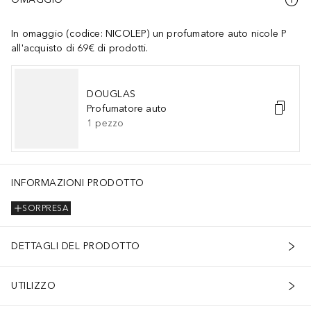
In omaggio (codice: NICOLEP) un profumatore auto nicole P
all'acquisto di 69€ di prodotti.
DOUGLAS
Profumatore auto
1
pezzo
ETHANOL • CI 17200 / RED 33 • LINALOOL • GERANIOL • COUMAR
INFORMAZIONI PRODOTTO
SORPRESA
DETTAGLI DEL PRODOTTO
UTILIZZO