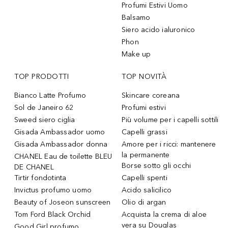
Profumi Estivi Uomo
Balsamo
Siero acido ialuronico
Phon
Make up
TOP PRODOTTI
TOP NOVITÀ
Bianco Latte Profumo
Skincare coreana
Sol de Janeiro 62
Profumi estivi
Sweed siero ciglia
Più volume per i capelli sottili
Gisada Ambassador uomo
Capelli grassi
Gisada Ambassador donna
Amore per i ricci: mantenere
la permanente
CHANEL Eau de toilette BLEU
Borse sotto gli occhi
DE CHANEL
Tirtir fondotinta
Capelli spenti
Invictus profumo uomo
Acido salicilico
Beauty of Joseon sunscreen
Olio di argan
Tom Ford Black Orchid
Acquista la crema di aloe
vera su Douglas
Good Girl profumo