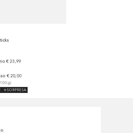
ticks
rio
€ 23,99
sso
€ 20,00
 
100
g
)
E
SORPRESA
ro