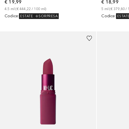
€ 19,99
€ 18,99
4.5
ml
 (
€ 444,22
 / 
100
ml
)
5
ml
 (
€ 379,80
 / 
Codice
:
Codice
:
ESTATE
SORPRESA
ESTAT
+
7