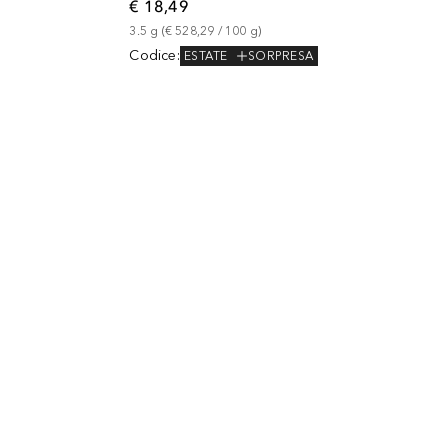
€ 18,49
3.5
g
 (
€ 528,29
 / 
100
g
)
Codice
:
ESTATE
SORPRESA