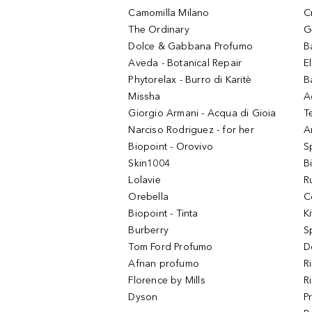
Camomilla Milano
C
The Ordinary
G
Dolce & Gabbana Profumo
B
Aveda - Botanical Repair
El
Phytorelax - Burro di Karitè
B
Missha
A
Giorgio Armani - Acqua di Gioia
T
Narciso Rodriguez - for her
Ar
Biopoint - Orovivo
S
Skin1004
B
Lolavie
R
Orebella
C
Biopoint - Tinta
K
Burberry
S
Tom Ford Profumo
D
Afnan profumo
R
Florence by Mills
R
Dyson
P