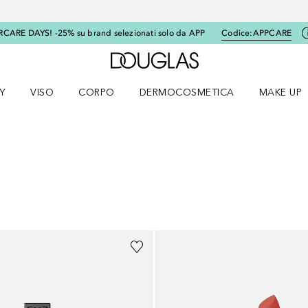
RCARE DAYS! -25% su brand selezionati solo da APP
Codice:
APPCARE
A Douglas Home
Y
VISO
CORPO
DERMOCOSMETICA
MAKE UP
menu K-BEAUTY
Apri il menu Viso
Apri il menu Corpo
Apri il menu DERMOCOSMETICA
Apri il me
+
6