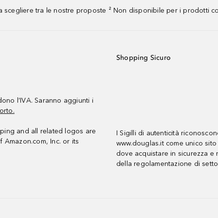
 scegliere tra le nostre proposte ² Non disponibile per i prodotti 
Shopping Sicuro
udono l’IVA. Saranno aggiunti i
orto.
ing and all related logos are
I Sigilli di autenticità riconosco
f Amazon.com, Inc. or its
www.douglas.it come unico sito 
dove acquistare in sicurezza e n
della regolamentazione di setto