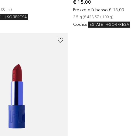
€ 15,00
100
ml
)
Prezzo più basso
€ 15,00
E
SORPRESA
3.5
g
 (
€ 428,57
 / 
100
g
)
Codice
:
ESTATE
SORPRESA