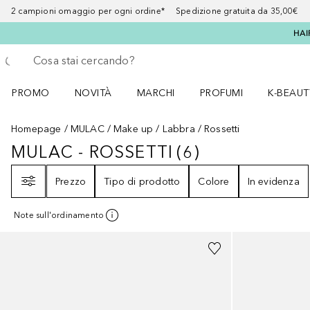
2 campioni omaggio per ogni ordine* Spedizione gratuita da 35,00€
HAI
Torna indietro
Esegui ricerca
PROMO
NOVITÀ
MARCHI
PROFUMI
K-BEAUT
Apri il menu PROMO
Apri il menu NOVITÀ
Apri il menu MARCHI
Apri il menu Profumi
Apri il 
Homepage
MULAC
Make up
Labbra
Rossetti
MULAC - ROSSETTI
(
6
)
MULAC - ROSSETTI
6
RISULTATI
Filtri
Prezzo
Tipo di prodotto
Colore
In evidenza
Note sull'ordinamento
+
5
+
12