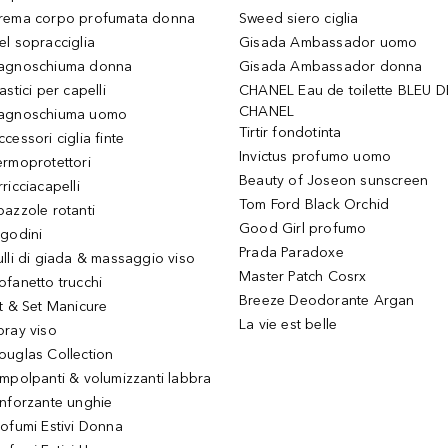
rema corpo profumata donna
Sweed siero ciglia
el sopracciglia
Gisada Ambassador uomo
agnoschiuma donna
Gisada Ambassador donna
astici per capelli
CHANEL Eau de toilette BLEU D
CHANEL
agnoschiuma uomo
Tirtir fondotinta
ccessori ciglia finte
Invictus profumo uomo
ermoprotettori
Beauty of Joseon sunscreen
ricciacapelli
Tom Ford Black Orchid
pazzole rotanti
Good Girl profumo
igodini
Prada Paradoxe
ulli di giada & massaggio viso
Master Patch Cosrx
ofanetto trucchi
Breeze Deodorante Argan
it & Set Manicure
La vie est belle
pray viso
ouglas Collection
impolpanti & volumizzanti labbra
inforzante unghie
rofumi Estivi Donna