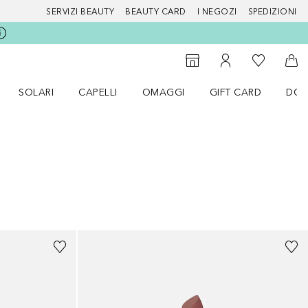
SERVIZI BEAUTY
BEAUTY CARD
I NEGOZI
SPEDIZIONI
Alla Mia Li
Storefinder
Al Mio Account
Al 
SOLARI
CAPELLI
OMAGGI
GIFT CARD
DOU
nu Make up
Apri il menu SOLARI
Apri il menu Capelli
Apri il menu OMAGGI