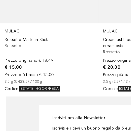
MULAC
MULAC
Rossetto Matte in Stick
Creamlust Lips
Rossetto
creamlastic
Rossetto
Prezzo originario
€ 18,49
Prezzo origina
€ 15,00
€ 20,00
Prezzo più basso
€ 15,00
Prezzo più ba
3.5
g
 (
€ 428,57
 / 
100
g
)
3.5
g
 (
€ 571,43
 /
Codice
:
Codice
:
ESTATE
SORPRESA
ESTAT
Iscriviti ora alla Newsletter
Iscriviti e ricevi un buono regalo da 5 eu